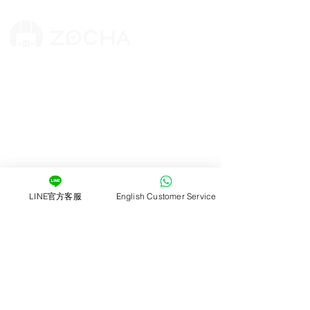
版權所有 © 2025 摩拓旅程股份有限公司
​統編：83764381
地址：台北市萬華區漢口街二段74巷4號1樓
客服信箱：
cs@zocha.com.tw
​營業時間：09:00~18:00
​客服電話：
02-7713-6860
ZOCHA租機車
租車百寶箱
關於我們
​gogoro換電站
LINE官方客服
English Customer Service
加盟招募
車輛故障排除
離島創業
​車禍事故處理
​學生 / 校園活動贊助
​客戶指南
服務內容
價格試算
機車日租