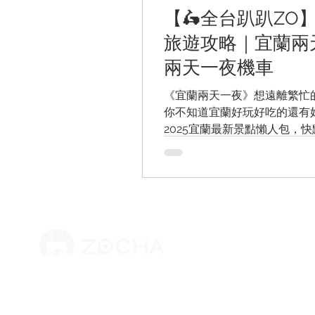
【🛵全台趴趴ZO
旅遊攻略｜宜蘭兩天
兩天一夜機車
《宜蘭兩天一夜》想遠離繁忙
你不知道宜蘭好玩好吃的還有好
2025宜蘭最新景點懶人包，
略』，開啟你的文藝小旅行！
開車 , 宜蘭兩天一夜親子 , 
, 宜蘭兩天一夜溫泉
ZOCHA
版權所有 © 2025 摩拓旅程股份有限公司
關於我們
​統編：83764381