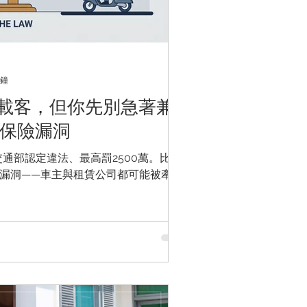
分鐘
機車載客，但你先別急著兼
的保險漏洞
交通部認定違法、最高罰2500萬。比罰
漏洞——車主與租賃公司都可能被牽