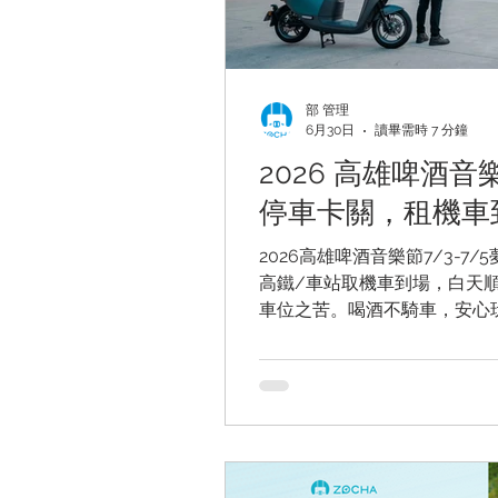
部 管理
6月30日
讀畢需時 7 分鐘
2026 高雄啤酒
停車卡關，租機車
2026高雄啤酒音樂節7/3-
高鐵/車站取機車到場，白天
車位之苦。喝酒不騎車，安心