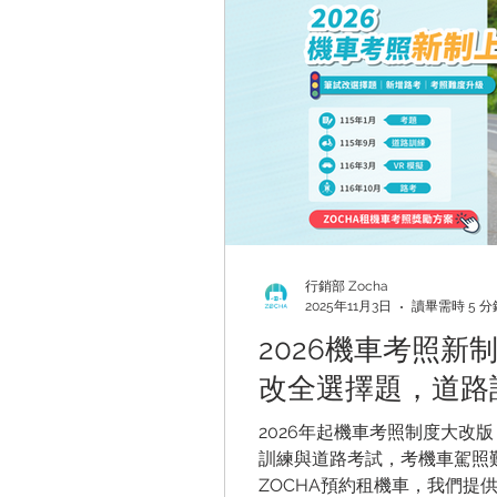
行銷部 Zocha
2025年11月3日
讀畢需時 5 分
2026機車考照新
改全選擇題，道路
2026年起機車考照制度大改
訓練與道路考試，考機車駕照
ZOCHA預約租機車，我們提