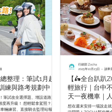
行銷部 Zocha
鐘
2025年10月23日
讀畢需
制總整理：筆試1月起
【🛵全台趴趴Z
訓練與路考規劃中
輕旅行｜台中
天一夜機車｜
版！筆試改全選擇題、增設道路駕駛
難度再升級！ 想輕鬆拿駕照？來
想在週末安排一場說走就
供車輛練習、直接騎去監理站報