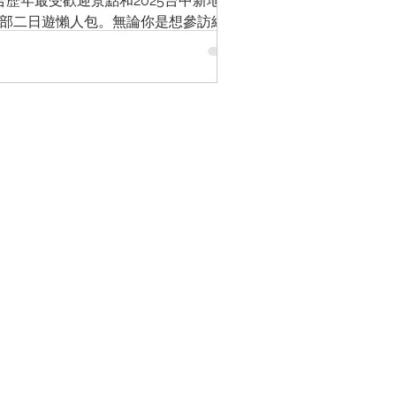
合歷年最受歡迎景點和2025台中新地
部二日遊懶人包。無論你是想參訪網美
步，還是親子探索自然，都能用
城市。跟著本篇台中私房景點套裝行程路
的充實～