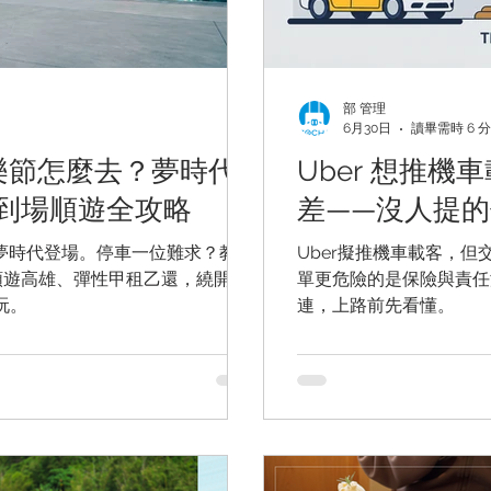
部 管理
6月30日
讀畢需時 6 
音樂節怎麼去？夢時代
Uber 想推
到場順遊全攻略
差——沒人提
7/5夢時代登場。停車一位難求？教你
Uber擬推機車載客，但
順遊高雄、彈性甲租乙還，繞開搶
單更危險的是保險與責任
玩。
連，上路前先看懂。