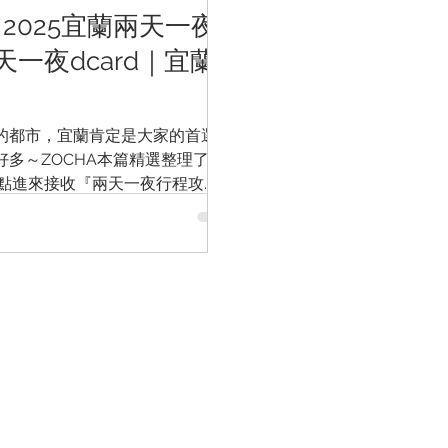
】2025宜蘭兩天一夜
一夜dcard｜宜蘭
的都市，宜蘭肯定是大家的首選！
多～ZOCHA本篇精選整理了
快點進來接收『兩天一夜行程攻
｜宜蘭兩天一夜行程 宜蘭兩天一夜
宜蘭兩天一夜機車 , 宜蘭兩天一夜學生
租機車
租車百寶箱
​客戶指南
服務內容
價格試算
機車日租
​gogoro換電站