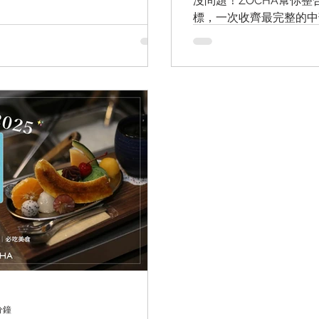
沒問題！ZOCHA幫你整
標，一次收齊最完整的中
打卡點、跟另一半浪漫散
ZOCHA機車自由穿梭
線走，兩天還給你身心靈
分鐘