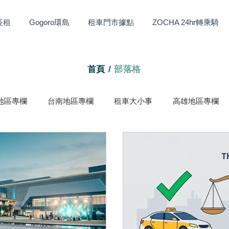
長租
Gogoro環島
租車門市據點
ZOCHA 24hr轉乘騎
首頁
/
部落格
地區專欄
台南地區專欄
租車大小事
高雄地區專欄
ZOCHA美食
gogoro大小事
ZOCHA旅遊
台東地區