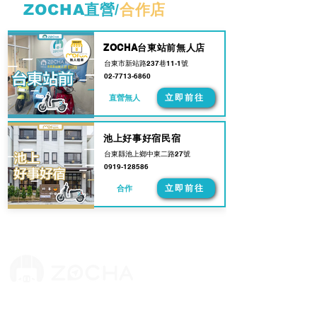
ZOCHA直營/
合作店
ZOCHA台東站前無人店
台東市新站路237巷11-1號
02-7713-6860
立即前往
直營無人
池上好事好宿民宿
台東縣池上鄉中東二路27號
0919-128586
立即前往
合作
版權所有 © 2025 摩拓旅程股份有限公司
​統編：83764381