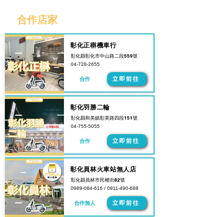
合作店家
彰化正楙機車行
彰化縣彰化市中山路二段559號
04-728-2655
立即前往
合作
彰化羽勝二輪
彰化縣和美鎮彰美路四段151號
04-755-5055
立即前往
合作
彰化員林火車站無人店
彰化縣員林市民權街82號
0989-084-616
/
0911-490-688
立即前往
合作無人