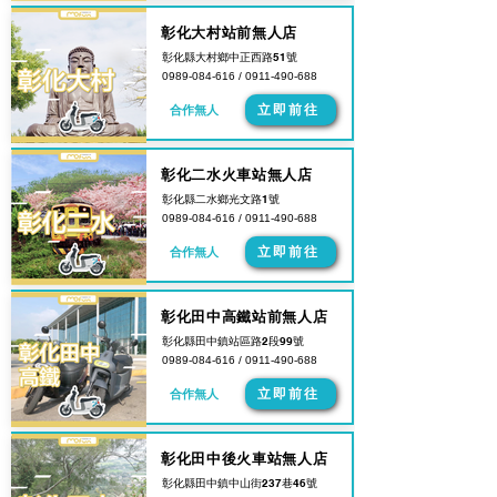
彰化大村站前無人店
彰化縣大村鄉中正西路51號
0989-084-616
/
0911-490-688
立即前往
合作無人
彰化二水火車站無人店
彰化縣二水鄉光文路1號
0989-084-616
/
0911-490-688
立即前往
合作無人
彰化田中高鐵站前無人店
彰化縣田中鎮站區路2段99號
0989-084-616
/
0911-490-688
立即前往
合作無人
彰化田中後火車站無人店
彰化縣田中鎮中山街237巷46號