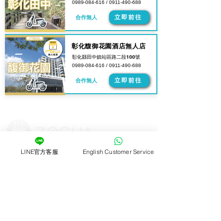
0989-084-616
/
0911-490-688
立即前往
合作無人
彰化馥御花園酒店無人店
彰化縣田中鎮站區路二段100號
0989-084-616
/
0911-490-688
立即前往
合作無人
版權所有 © 2025 摩拓旅程股份有限公司
LINE官方客服
English Customer Service
​統編：83764381
地址：台北市萬華區漢口街二段74巷4號1樓
客服信箱：
cs@zocha.com.tw
​營業時間：09:00~18:00
​客服電話：
02-7713-6860