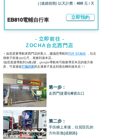
| (連續假期) 以天計費：
400
元 / 天
立即預約
EB810電輔自行車
- ​立即前往 -
ZOCHA台北西門店
TOY STAGE
﹡如您是要導航來西門店的客人，建議您導航到
，往左
側巷子前進150公尺，就會到達本店。
(如您直接導航到74巷4號，google導航有可能會導至本店的後方巷
弄，可直接從
打拋的家
的左邊巷子直走到底右轉到達本店！)
第一步：
​走西門捷運站6號出口
第二步：
手扶梯上來後，往屈臣氏的
方向前進(成都路)