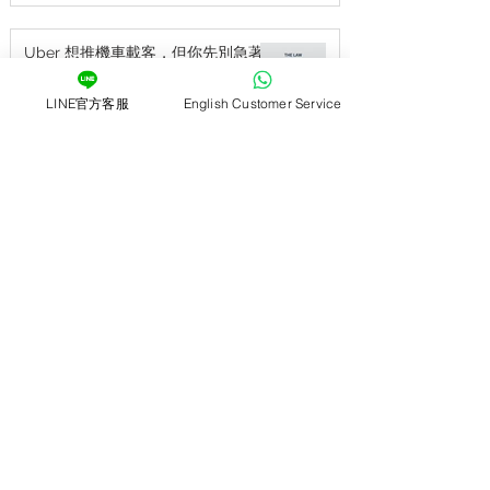
Uber 想推機車載客，但你先別急著
兼差——沒人提的保險漏洞
LINE官方客服
English Customer Service
1
/
35
關於 台北西門店
位於熱鬧繁華的西門町，從西門捷運站6號出口，
走路約莫10分鐘。如果你想要在台北車站租機車，
那不仿推薦你也可以來到西門町租車，早期西門町
是以電影為主要的商業活動，後來百貨業及其他娛
樂業陸續加入，因此西門町成為全國最大的商業娛