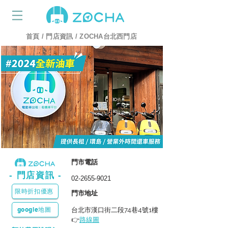
首頁
/
門店資訊
/
ZOCHA台北西門店
​門市電話
- 門店資訊 -
02-2655-9021
限時折扣優惠
​門市地址
google地圖
台北市漢口街二段74巷4號1樓
👉
路線圖