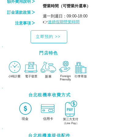
額外費用說明
​營業時間（可營業外還車）
訂金退款政策
週一到
週日：09:00-18:00
注意事項
👉
連續假期營業時間
立即預約 >>
門店特色
Foreign
小時計費
電子發票
新車
行李寄放
Friendly
台北租機車收費方式
現金
信用卡
第三方支付
（Line Pay）
台北租機車提供配件