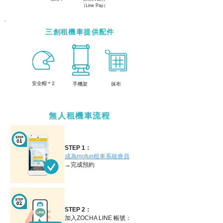
（Line Pay）
三創租機車提供配件
​安全帽＊2
手機架
抹布
無人租機車流程
STEP 1：
成為mofun租車系統會員
→完成預約
STEP 2：
加入ZOCHA LINE 帳號：