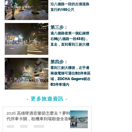
沿八德路一段的左側道路
直行約150公尺
第三步：
過八德路後第一個紅綠燈
右轉(八德路一段43巷)，
直走，直到看到三創大樓
第四步：
看到三創大樓後，左手邊
兩個電梯可通往B2停車區
域，ZOCHA Gogoro就在
B2停車場內
- 更多旅遊資訊 -
2026 高雄啤酒音樂節怎麼去？夢時
代停車卡關，租機車到場順遊全攻略