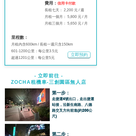
費用
：
信用卡
付款
長租七天：
2,200 元 / 週
月租一個月： 5,800 元 / 月
月租三個月： 5,650 元 / 月
里程數：
月租內含600km / 長租一週只含150km
601-1200
公里：每公里3.5元
立即預約
超過1201公里：每公里5元
- ​立即前往 -
ZOCHA租機車-三創園區無人店
第一步：
走捷運4號出口，走出捷運
站後，沿新生南路、八德
路交叉方向前進(約200公
尺)
第二步：