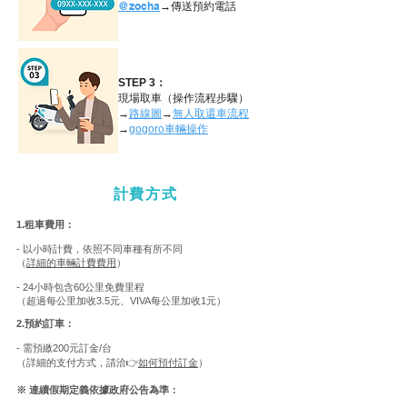
@zocha
→傳送預約電話
STEP 3：
現場取車（操作流程步驟）
→
路線圖
→
無人取還車流程
→
gogoro車輛操作
計費方式
1.租車費用：
- 以小時計費，依照不同車種有所不同
（
詳細的車輛計費費用
）
-
24小時包含
60公里免費里程
（超過每公里加收3.5元、
VIVA
每公里加收1元）
2.預約訂車：
- 需預繳200元訂金/台
​（詳細的支付方式，請洽👉
如何預付訂金
）
※ 連續假期定義依據政府公告為準：