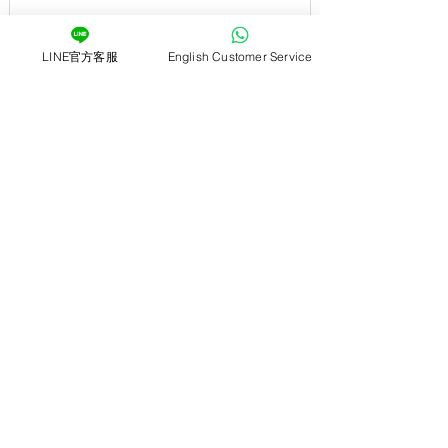
LINE官方客服
English Customer Service
Uber 想推機車載客，但你先別急著
兼差——沒人提的保險漏洞
1
/
35
-關於-
ZOCHA租機車-三創園區無人店
當您計劃前往三創園區辦公或旅遊時，選擇ZOCHA