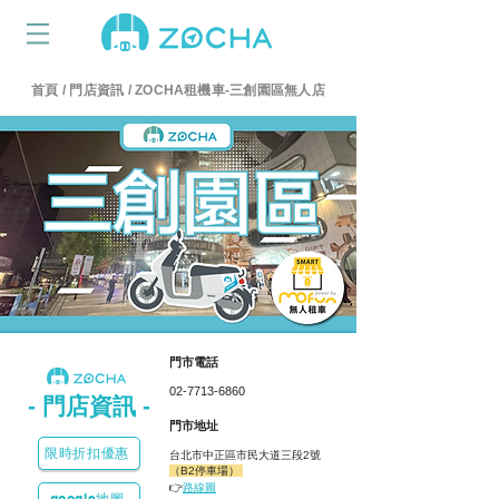
首頁
/
門店資訊
/ ZOCHA租機車-三創園區無人店
​門市電話
02-7713-6860
-​ 門店資訊 -
​門市地址
限時折扣優惠
台北市中正區市民大道三段2號
（B2停車場）
👉
路線圖
google地圖