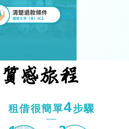
的質感旅程
的質感旅程
4
租借很簡單
步驟