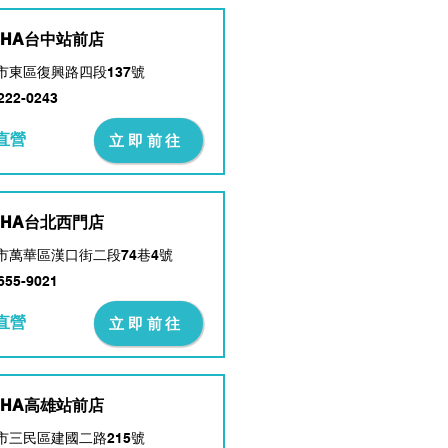
CHA台中站前店
市東區復興路四段137號
222-0243
直營
立即前往
CHA台北西門店
市萬華區漢口街二段74巷4號
655-9021
直營
立即前往
CHA高雄站前店
市三民區建國二路215號