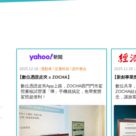
2025.12.18｜
電動車 / 交通科技 / 證件整合
2025.11.20
【數位憑證皮夾 x ZOCHA】
【新創事業
數位憑證皮夾App上路，ZOCHA西門門市駕
數位共享
照審核試營運「嗶」手機就搞定，免帶實體
ZOCHA
駕照超便利！
念，讓旅