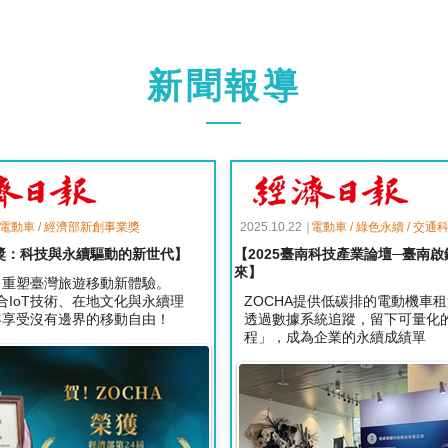
新聞報導
｜
電動車 / 經濟部新創事業獎
2025.10.22｜
電動車 / 綠色永續 / 交通
獎：科技與永續驅動的新世代】
【2025臺南科技產業論壇─臺南啟
來】
，重塑臺灣旅遊移動新體驗。
結合IoT技術、在地文化與永續理
ZOCHA提供低碳排的電動機車
客享受沒有邊界的移動自由！
透過數據系統追蹤，留下可量化
程」，成為企業的永續成績單