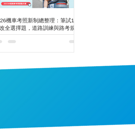
026機車考照新制總整理：筆試1月
改全選擇題，道路訓練與路考規劃