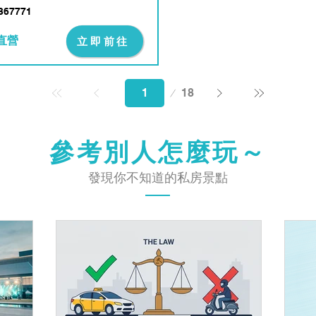
367771
直營
立即前往
第
18
1
頁
參考別人怎麼玩～
發現你不知道的私房景點