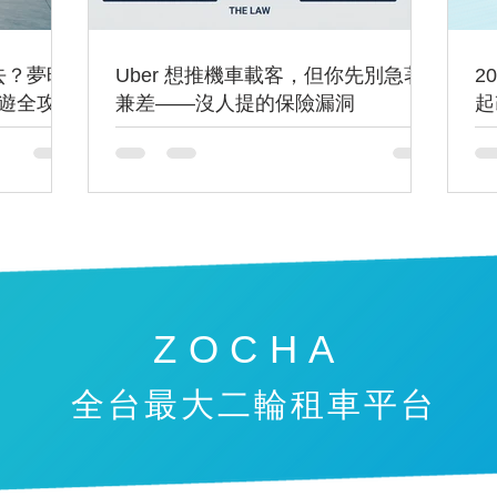
去？夢時
Uber 想推機車載客，但你先別急著
2
遊全攻略
兼差——沒人提的保險漏洞
起
中
ZOCHA
​全台最大二輪租車平台