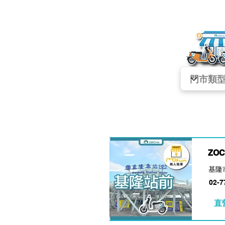
ZO
基隆
02-7
直