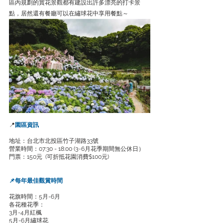
區內規劃的賞花景觀都有建設出許多漂亮的打卡景
點，居然還有餐廳可以在繡球花中享用餐點～
📍
園區資訊
地址：台北市北投區竹子湖路33號
營業時間：07:30 - 18:00
 (3~6月花季期間無公休日）
門票：
150元  (可折抵花園消費$100元)
📌每年最佳觀賞時間
花旗時間：5月-6月
各花種花季
：
3月-4月紅楓
5月-6月繡球花