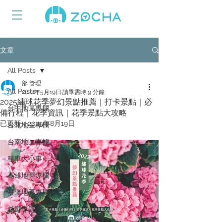
文章
All Posts
部 管理
All Posts
2022年5月19日
讀畢需時 9 分鐘
2025繡球花季夢幻景點推薦｜打卡景點｜必
台中地區專欄
備行程｜花季資訊｜花季景點大攻略
已更新：
2025年8月19日
台北地區專欄
台南地區專欄
租車大小事
高雄地區專欄
基隆地區專欄
精選專題