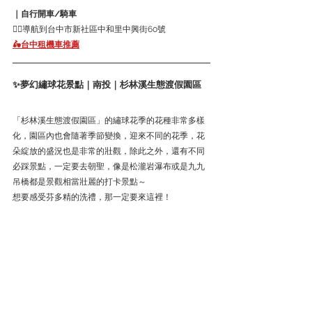
｜自行開車/騎車
👉🏻導航到台中市新社區中和里中興街60號
🛵台中租機車推薦
✨夢幻繡球花景點｜南投｜杉林溪生態渡假園區
「杉林溪生態渡假園區」的繡球花季的花種非常多樣
化，園區內也會隨著季節變換，迎來不同的花季，花
朵綻放的盛況也是非常的壯觀，除此之外，還有不同
必踩景點，一定要去朝聖，像是松瀧岩瀑布或是九九
吊橋都是景觀相當壯麗的打卡景點～
想要感受芬多精的洗禮，那一定要來這裡！