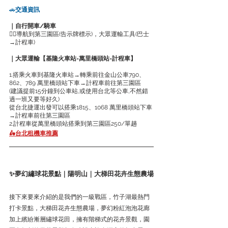
🚗
交通資訊
｜自行開車/騎車
👉🏻導航到第三園區(告示牌標示)，大眾運輸工具(巴士
→計程車)
｜大眾運輸【基隆火車站-萬里橋頭站-計程車】
1.搭乘火車到基隆火車站→轉乘前往金山公車790、
862、789 萬里橋頭站下車→計程車前往第三園區
(建議提前15分鐘到公車站,或使用台北等公車,不然錯
過一班又要等好久)
從台北捷運出發可以搭乘1815、1068 萬里橋頭站下車
→計程車前往第三園區
2.計程車從萬里橋頭站搭乘到第三園區250/單趟
🛵台北租機車推薦
✨夢幻繡球花景點｜陽明山｜大梯田花卉生態農場
接下來要來介紹的是我們的一級戰區，竹子湖最熱門
打卡景點，大梯田花卉生態農場，夢幻粉紅泡泡花廊
加上繽紛漸層繡球花田，擁有階梯式的花卉景觀，園