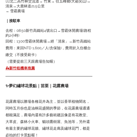
👉🏻北二高竹林交流道→ 竹東→ 往五峰鄉(大霸尖山)→ 
清泉→大鹿林道21.5公里
→ 雪霸農場
｜接駁車
去程：08:50新竹高鐵站4號出口→雪霸休閒農場(路程
約2小時)
回程：13:00雪霸休閒農場→經「清泉」→新竹高鐵站
費用：來回NTD 1,600／人(含保險)，費用於入住櫃台
繳交（不接受刷卡）
（需要提前三天跟農場告知喔）
🛵新竹租機車推薦
✨夢幻繡球花景點｜苗栗｜花露農場
花露農場以勝場各種花卉為主，並以香草植物聞名，
同時五月份也是油桐花盛開的季節，在花露農場通通
都能滿足，農場內還有許多藝術建設像是有花教堂、
大草皮、森林小火車、貓頭鷹樹屋、魚池等，另外還
有最主要的繡球花牆、繡球花走廊及繡球花門，都是
必拍的打卡景點喔！