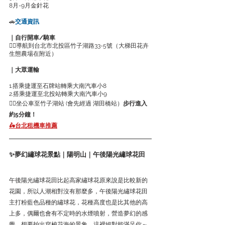
8月-9月金針花
🚗
交通資訊
｜自行開車/騎車
👉🏻導航到台北市北投區竹子湖路33-5號（大梯田花卉
生態農場在附近）
｜大眾運輸
1.搭乘捷運至石牌站轉乘大南汽車小8
2.搭乘捷運至北投站轉乘大南汽車小9
👉🏻坐公車至竹子湖站 (會先經過 湖田橋站）
步行進入
約5分鐘！
🛵台北租機車推薦
✨夢幻繡球花景點｜陽明山｜午後陽光繡球花田
午後陽光繡球花田比起高家繡球花原來說是比較新的
花園，所以人潮相對沒有那麼多，午後陽光繡球花田
主打粉藍色品種的繡球花，花種高度也是比其他的高
上多，偶爾也會有不定時的水煙噴射，營造夢幻的感
覺，想要拍出穿梭花海的景象，這裡絕對能滿足你～