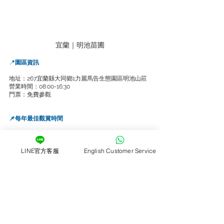
宜蘭｜明池苗圃
📍
園區資訊
地址：267宜蘭縣大同鄉1力麗馬告生態園區明池山莊
營業時間：08:00-16:30
門票：免費參觀
📌每年最佳觀賞時間
花期時間：5月- 7月
LINE官方客服
English Customer Service
🚗
交通資訊
｜自行開車/騎車
👉🏻導航到宜蘭縣大同鄉1力麗馬告生態園區明池山莊
｜接駁服務
👉🏻住宿明池山莊的遊客可以預約『台北直達棲蘭、明
池』接駁服務，要在出發前兩天中午12:00前預約完
成。（另外收費）