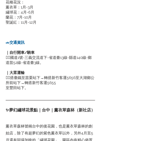
花種花況：
薰衣草：1月-3月
繡球花：4月-6月
蘭花：7月-10月
聖誕紅：11月-12月
🚗
交通資訊
｜自行開車/騎車
👉🏻國道1號-三義交流道下-省道臺13線-縣道140線-鄉
道苗52線-省道臺3線。
｜大眾運輸
👉🏻搭臺鐵至苗栗站下→轉搭新竹客運5656至大湖鄉公
所前站下→轉搭新竹客運5655
至豐田站下。
✨夢幻繡球花景點｜台中｜薰衣草森林（新社店）
薰衣草森林號稱台中的後花園，也是薰衣草森林的創
始店，除了有超夢幻的紫色薰衣草以外，另外4月至5
月還有同場加映的「繡球花園」，園區內有精心佈置