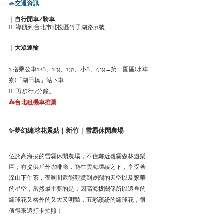
🚗
交通資訊
｜自行開車/騎車
👉🏻導航到台北市北投區竹子湖路31號
｜大眾運輸
1
.
搭乘公車128、129、131、小8、小9→第一園區(水車
寮)「湖田橋」站下車
👉🏻再步行7分鐘。
🛵台北租機車推薦
✨夢幻繡球花景點｜新竹｜雪霸休閒農場
位於高海拔的雪霸休閒農場，不僅鄰近觀霧森林遊樂
區，有提供戶外咖啡廳，能在雲海環繞之下，享受著
深山下午茶，夜晚間還能觀賞到遼闊的天空以及繁華
的星空，當然最主要的是，因高海拔關係所以這裡的
繡球花又格外的又大又明豔，五彩繽紛的繡球花，很
值得來這打卡拍照！