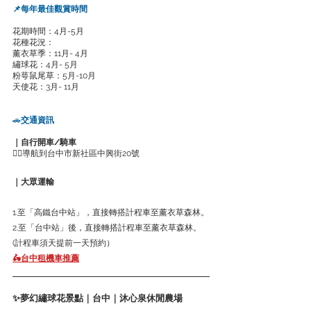
📌每年最佳觀賞時間
花期時間：4月-5月
花種花況：
薰衣草季：11月- 4月
繡球花：4月- 5月
粉萼鼠尾草：5月-10月
天使花：3月- 11月
🚗
交通資訊
｜自行開車/騎車
👉🏻導航到台中市新社區中興街20號
｜大眾運輸
1.至「高鐵台中站」，直接轉搭計程車至薰衣草森林。
2.至「台中站」後，直接轉搭計程車至薰衣草森林。
(計程車須天提前一天預約）
🛵台中租機車推薦
✨夢幻繡球花景點｜台中｜沐心泉休閒農場