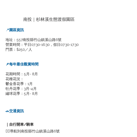
南投｜杉林溪生態渡假園區
📍
園區資訊
地址：557南投縣竹山鎮溪山路6號
營業時間：平日07:30-16:30，假日07:30-17:30
門票：$250／人
📌每年最佳觀賞時間
花期時間：5月- 8月
花種花況：
鬱金香花季：1月
牡丹花季：3月-4月
繡球花季：5月- 8月
🚗
交通資訊
｜自行開車/騎車
👉🏻導航到南投縣竹山鎮溪山路6號