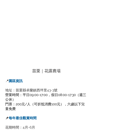
苗栗｜花露農場
📍
園區資訊
地址：苗栗縣卓蘭鎮西坪里43-3號
營業時間：平日09:00-17:00，假日08:00-17:30（週三
公休） 
門票：200元/人（可折抵消費100元），六歲以下兒
童免費
📌
每年最佳觀賞時間
花期時間：4月-6月