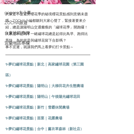
ZOCHA美食
gogoro大小事
大家是不是還對櫻花季的秘境櫻花景點感到意猶未盡
嗎～ZOCHA小編都聽到大家心聲了，緊接著要來介
ZOCHA旅遊
紹，總是讓陽明山交通癱瘓的「繡球花季」開跑囉！
台東地區專欄
大家是不是為了一睹繡球花總是起得比鳥早、跑得比
馬快，為的就是與繡球花留下合影嗎？
宜蘭地區專欄
事不宜遲，就讓我們馬上看夢幻打卡景點～
✨夢幻繡球花景點｜新北｜高家繡球花園（第三園
區）
✨夢幻繡球花景點｜陽明山｜大梯田花卉生態農場
✨夢幻繡球花景點｜陽明山｜午後陽光繡球花田
✨夢幻繡球花景點｜新竹｜雪霸休閒農場
✨夢幻繡球花景點｜苗栗｜花露農場
✨夢幻繡球花景點｜台中｜薰衣草森林（新社店）