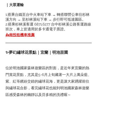
｜大眾運輸
1.搭乘台鐵至台中火車站下車 → 轉搭聯營公車往杉林
溪方向 → 至杉林溪站下車 → 步行即可抵達園區。
2.搭乘杉林溪客運 6871.6277 台中杉林溪公路客運路線
班次，車上皆適用於多卡通電子票證。
🛵南投租機車推薦
✨夢幻繡球花景點｜宜蘭｜明池苗圃
位於明池國家森林遊樂區的對面，是近年來宜蘭的熱
門賞花景點，尤其是5-6月上旬藏著一大片上萬朵藍、
紫、紅等繽紛交錯的繡球花海，更是讓大家踴躍前往
與繡球花合影，看完繡球花也能到明池國家森林遊樂
區感受森林的幽靜以及芬多精的洗禮喔～