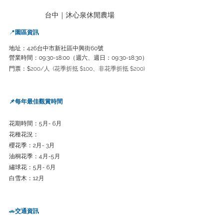
台中｜沐心泉休閒農場
📍
園區資訊
地址：426台中市新社區中興街60號
營業時間：09:30-18:00（週六、週日：09:30-18:30）
門票：
$
200/人  (花季折抵 $100、非花季折抵 $200)
📌每年最佳觀賞時間
花期時間：5月- 6月
花種花況：
櫻花季：2月- 3月
油桐花季：4月-5月
繡球花：5月- 6月
白雪木：12月
🚗
交通資訊