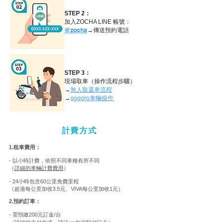
STEP 2：
加入ZOCHA LINE 帳號：
@zocha
→傳送預約電話
STEP 3：
現場取車（操作流程步驟）
→
無人取還車流程
→
gogoro車輛操作
計費方式
1.租車費用：
- 以小時計費，依照不同車種有所不同
（
詳細的車輛計費費用
）
-
24小時包含
60公里免費里程
（超過每公里加收3.5元、
VIVA
每公里加收1元）
2.預約訂車：
- 需預繳200元訂金/台