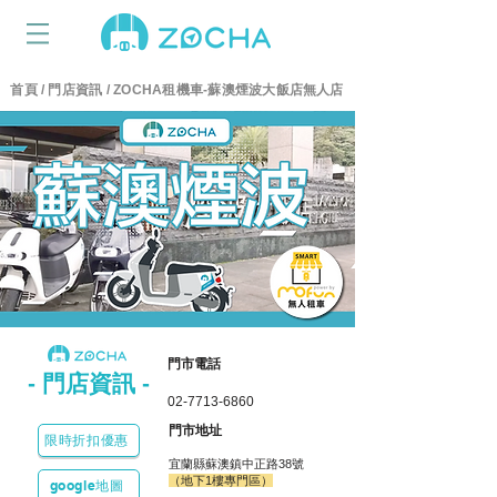
首頁
/
門店資訊
/ ZOCHA租機車-蘇澳煙波大飯店無人店
​門市電話
-​ 門店資訊 -
02-7713-6860
​門市地址
限時折扣優惠
宜蘭縣蘇澳鎮中正路38號
（地下1樓專門區）
google地圖