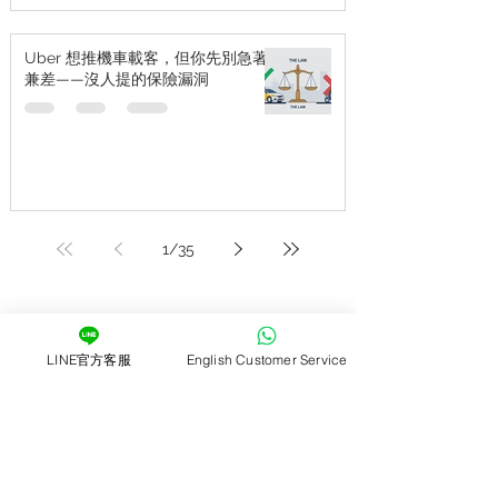
Uber 想推機車載客，但你先別急著
兼差——沒人提的保險漏洞
1
/
35
-關於-
LINE官方客服
English Customer Service
ZOCHA租機車-蘇澳煙波大飯店無人
店
歡迎來到蘇澳煙波大飯店無人店！
為提供旅客更彈性、自在的移動選擇，原本設於飯店內
的租車服務已全面升級為 24 小時無人租車站點。從有