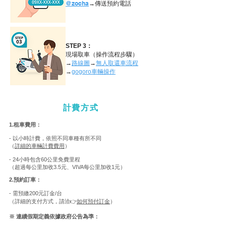
@zocha
→傳送預約電話
STEP 3：
現場取車（操作流程步驟）
→
路線圖
→
無人取還車流程
→
gogoro車輛操作
計費方式
1.租車費用：
- 以小時計費，依照不同車種有所不同
（
詳細的車輛計費費用
）
-
24小時包含
60公里免費里程
（超過每公里加收3.5元、
VIVA
每公里加收1元）
2.預約訂車：
- 需預繳200元訂金/台
​（詳細的支付方式，請洽👉
如何預付訂金
）
※ 連續假期定義依據政府公告為準：