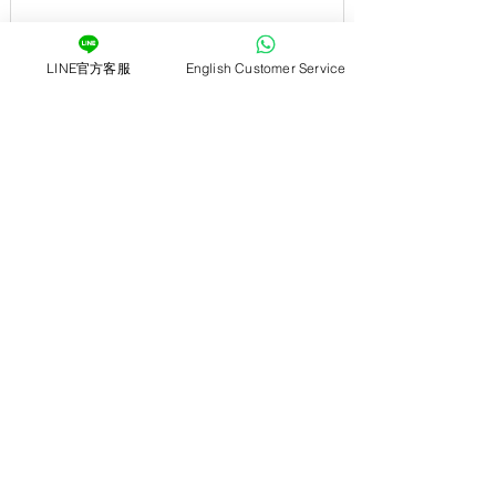
LINE官方客服
English Customer Service
1
/
35
-關於-
ZOCHA租機車-頭城站前無人店
ZOCHA租機車頭城站前無人店正式開幕！我們為您
提供便捷、高效的自助租車服務，讓您的出行更加輕
鬆和靈活。
無論您是頭城的居民，還是來此旅遊的朋友，
ZOCHA租機車都是您的最佳選擇。我們的位置理
想，位於頭城站前，讓您隨時可以輕鬆租車出行。
ZOCHA租機車的全自助租車系統，讓您免去繁瑣的
手續和等待時間，快速完成租車流程，享受即刻上路
的樂趣。我們提供多種租車方案，無論是短期租用還
是長期需求，我們都能靈活滿足。更有實惠的價格，
讓您以最經濟的方式享受高品質的租車服務。
無論是日常通勤、週末出遊，還是臨時用車需求，