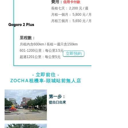
費用
：
信用卡
付款
長租七天：
2,200 元 / 週
月租一個月： 5,800 元 / 月
月租三個月： 5,650 元 / 月
Gogoro 2 Plus
里程數：
月租內含600km / 長租一週只含150km
601-1200
公里：每公里3.5元
立即預約
超過1201公里：每公里5元
- ​立即前往 -
ZOCHA租機車-頭城站前無人店
第一步：
從出口出來