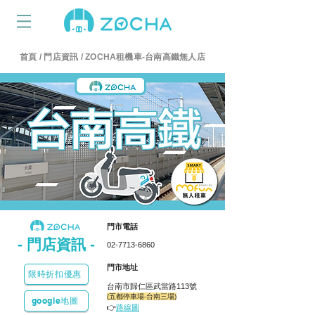
首頁
/
門店資訊
/ ZOCHA租機車-台南高鐵無人店
​門市電話
-​ 門店資訊 -
02-7713-6860
​門市地址
限時折扣優惠
台南市歸仁區武當路113號
(五都停車場-台南三場)
google地圖
👉
路線圖