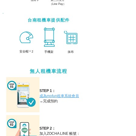
信用卡
第三方支付
（Line Pay）
台南租機車提供配件
​安全帽＊2
手機架
抹布
無人租機車流程
STEP 1：
成為mofun租車系統會員
→完成預約
STEP 2：
加入ZOCHA LINE 帳號：