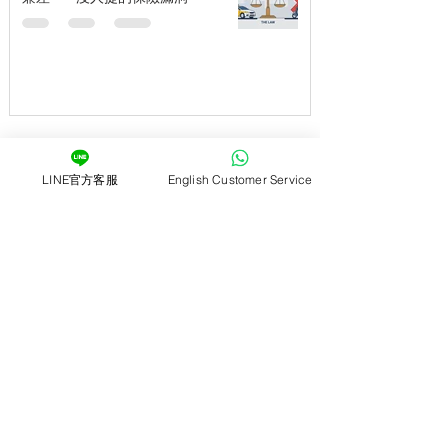
1
/
35
LINE官方客服
English Customer Service
-關於-
ZOCHA租機車-台南高鐵無人店
在台南高鐵站，探索自由之城，讓ZOCHA無人租機
車帶您暢遊南台灣的美麗風景！ ZOCHA無人租機車
結合智能科技與便利性，為您帶來頂尖的租車體驗。
不再受限於傳統租車流程，無需等待、無需繁瑣手
續，只要透過手機掃碼，即可輕鬆租用您所需的機
車。
我們的無人租機車站點就座落於台南高鐵站，為您提
供最便捷的出發點。當您踏出高鐵站大門，ZOCHA
租機車台南高鐵無人店將為您打開南台灣的大門，讓
您自由探索這座充滿文化與美食的城市。