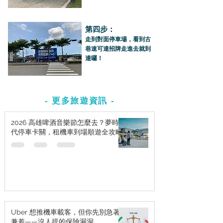
第四步：
走到對面停車場，看到古
巷速可達招牌走進去就到
達囉！
- 更多旅遊資訊 -
2026 高雄啤酒音樂節怎麼去？夢時
代停車卡關，租機車到場順遊全攻略
Uber 想推機車載客，但你先別急著
兼差——沒人提的保險漏洞