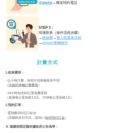
@zocha
→傳送預約電話
STEP 3：
現場取車（操作流程步驟）
→
路線圖
→
無人取還車流程
→
gogoro車輛操作
計費方式
1.租車費用：
- 以小時計費，依照不同車種有所不同
（
詳細的車輛計費費用
）
-
24小時包含
60公里免費里程
（超過每公里加收3.5元、
VIVA
每公里加收1元）
2.預約訂車：
- 需預繳200元訂金/台
​（詳細的支付方式，請洽👉
如何預付訂金
）
※ 連續假期定義依據政府公告為準：