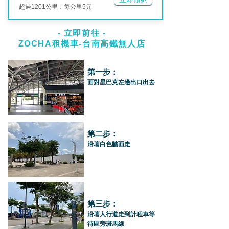
超過1201公里：每公里5元
- ​立即前往 -
ZOCHA租機車-台南高鐵無人店
第一步：
面對星巴克左邊出口出去
第二步：
沿著白色牆面走
第三步：
沿著人行道走到計程車等
待區旁斑馬線