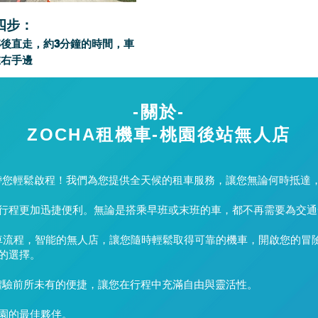
四步：
轉後直走，約3分鐘的時間，車
在右手邊
-關於-
ZOCHA租機車-桃園後站無人店
，帶您輕鬆啟程！我們為您提供全天候的租車服務，讓您無論何時抵達
行程更加迅捷便利。無論是搭乘早班或末班的車，都不再需要為交通
的租車流程，智能的無人店，讓您隨時輕鬆取得可靠的機車，開啟您的
的選擇。
，體驗前所未有的便捷，讓您在行程中充滿自由與靈活性。
園的最佳夥伴。