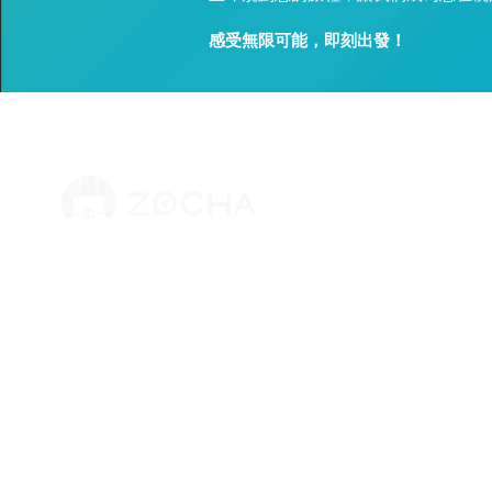
感受無限可能，即刻出發！
ZOCHA
版權所有 © 2025 摩拓旅程股份有限公司
關於我們
​統編：83764381
加盟招募
地址：台北市萬華區漢口街二段74巷4號1樓
客服信箱：
cs@zocha.com.tw
離島創業
​營業時間：09:00~18:00
​學生 / 
​客服電話：
02-7713-6860