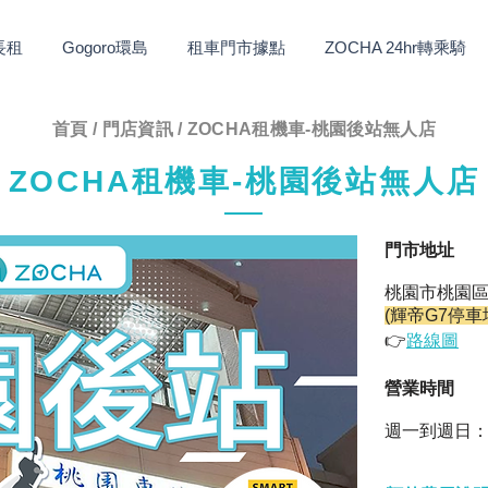
長租
Gogoro環島
租車門市據點
ZOCHA 24hr轉乘騎
首頁
/
門店資訊
/ ZOCHA租機車-桃園後站無人店
ZOCHA租機車-桃園後站無人店
​門市地址
桃園市桃園區
(輝帝G7停車
👉
路線圖
​營業時間
週一到週日：