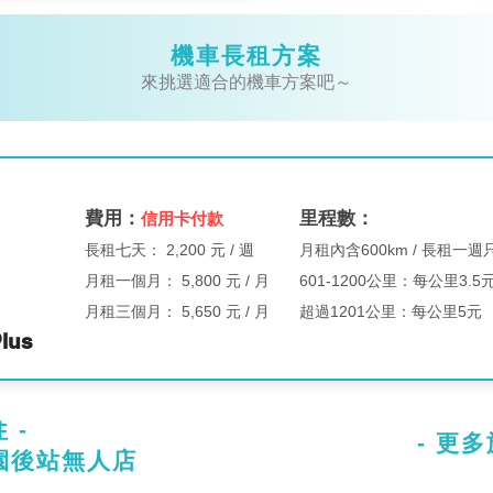
機車長租方案
來挑選適合的機車方案吧～
費用
：
里程數：
信用卡
付款
長租七天：
2,200 元 / 週
月租內含600km / 長租一週只
月租一個月： 5,800 元 / 月
601-1200公里：每公里3.5
月租三個月： 5,650 元 / 月
超過1201公里：每公里5元
lus
 -
- 更多
桃園後站無人店