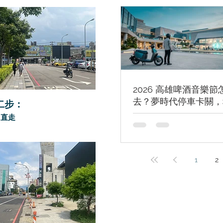
2026 高雄啤酒音樂節
去？夢時代停車卡關，
二步：
車到場順遊全攻略
口直走
1
2