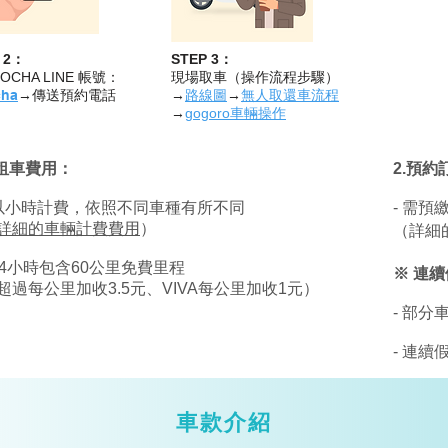
 2：
STEP 3：
OCHA LINE 帳號：
現場取車（操作流程步驟）
ha
→傳送預約電話
→
路線圖
→
無人取還車流程
→
gogoro車輛操作
.租車費用：
2.預約
 以小時計費，依照不同車種有所不同
- 需預
詳細的車輛計費費用
）
​（詳
24小時包含
60公里免費里程
※ 連
超過每公里加收3.5元、
VIVA
每公里加收1元）
- 部
- 連
車款介紹