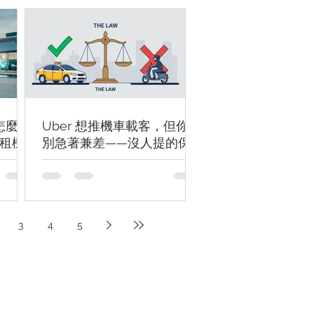
怎麼
Uber 想推機車載客，但你先
租機
別急著兼差——沒人提的保
險漏洞
3
4
5