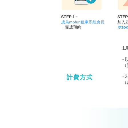
STEP 1：
STEP
成為mofun租車系統會員
加入Z
→完成預約
@zoc
1
-
（
計費方式
-
（