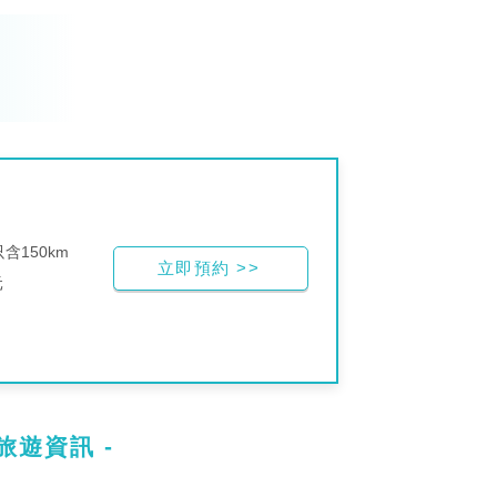
含150km
立即預約 >>
元
旅遊資訊 -