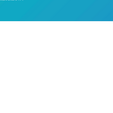
租機車
租車百寶箱
​客戶指南
服務內容
價格試算
機車日租
​gogoro換電站
註冊/登入
機車長租
車輛故障排除
預約租車
環島方案
​車禍事故處理
門店資訊
24hr轉乘騎
校園活動贊助
​免駕照租車專區
​運動賽事領跑