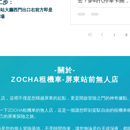
去？夢時代停車卡關，
二步：
車到場順遊全攻略
車站大廳西門出口右前方即是
車場
1
2
-關於-
ZOCHA租機車-屏東站前無人店
無人店，這裡不僅是您橫越屏東的起點，更是開啟冒險之門的神奇據點
下ZOCHA租機車的無人店，這是一個讓您即刻駕馭自由的租機車樞
己的屏東探險之旅。
店就像是您的個人冒險基地，不受時間拘束，讓您無論是白天或深夜，