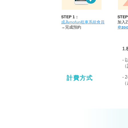
站、推薦、dcard、ptt、共享機車、價格、機車、租乙、租汽車、租車、費用、潮州、出租、多
機車ptt、屏東火車站租機車dcard、屏東、小時、機車、屏東縣、24、租機車、同站、07、0
屏東火車站機車出租、屏東租機車費用ㄒ屏東火車站租機車ptt、屏東租機車dcard、屏東火車站租
STEP 1：
STEP
成為mofun租車系統會員
加入Z
→完成預約
@zoc
1
-
（
計費方式
-
（