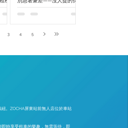
租機
別急著兼差——沒人提的保
險漏洞
3
4
5
。
紐。ZOCHA屏東站前無人店位於車站
都能即時享受租車的樂趣，無需等待，即