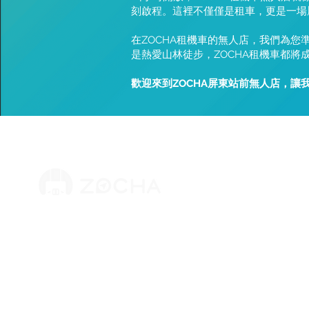
刻啟程。這裡不僅僅是租車，更是一場
在ZOCHA租機車的無人店，我們為
是熱愛山林徒步，ZOCHA租機車都將
歡迎來到ZOCHA屏東站前無人店，
ZOCHA
版權所有 © 2025 摩拓旅程股份有限公司
關於我們
​統編：83764381
加盟招募
地址：台北市萬華區漢口街二段74巷4號1樓
客服信箱：
cs@zocha.com.tw
離島創業
​營業時間：09:00~18:00
​學生 / 
​客服電話：
02-7713-6860