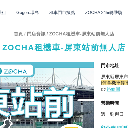
長租
Gogoro環島
租車門市據點
ZOCHA 24hr轉乘騎
首頁
/
門店資訊
/ ZOCHA租機車-屏東站前無人店
ZOCHA租機車-屏東站前無人店
​門市地址
屏東縣屏東市
(俥亭機車停
👉
路線圖
​營業時間
週一到週日：
額外費用說