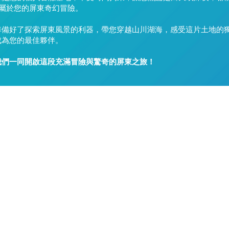
屬於您的屏東奇幻冒險。
您準備好了探索屏東風景的利器，帶您穿越山川湖海，感受這片土地的
成為您的最佳夥伴。
讓我們一同開啟這段充滿冒險與驚奇的屏東之旅！
租機車
租車百寶箱
​客戶指南
服務內容
價格試算
機車日租
​gogoro換電站
註冊/登入
機車長租
車輛故障排除
預約租車
環島方案
​車禍事故處理
門店資訊
24hr轉乘騎
校園活動贊助