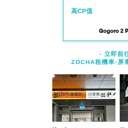
​高CP值
Gogoro 2 P
- ​立即前往
ZOCHA租機車-