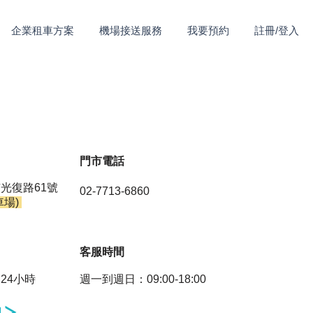
企業租車方案
機場接送服務
我要預約
註冊/登入
​門市電話
光復路61號
02-7713-6860
車場)
​客服時間
24小時
週一到週日：09:00-18:00
明