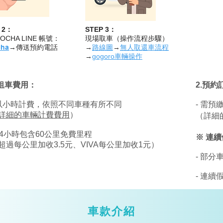
少、屏東租機車、屏東租汽車、潮州火車站租機車價格、屏東共享機車、屏東火車站機車出租、屏東租機車費用ㄒ屏東火車站租機車ptt、屏東租機車dcard、屏東火車站
8、236、ZOCHA、台東、哈囉、屏東市、屏東站、旅遊、日租、時間、東港、無人店、屏東、租機車、火車站、推薦、dcard、ptt、共享機車、價格、機車、租乙、租
車推薦、屏東租機車甲租乙還、屏東租機車多少錢、屏東租機車推薦、屏東火車站租機車推薦、屏東共享機車ptt、屏東火車站租機車dcard
 2：
STEP 3：
OCHA LINE 帳號：
現場取車（操作流程步驟）
ha
→傳送預約電話
→
路線圖
→
無人取還車流程
→
gogoro車輛操作
.租車費用：
2.預約
 以小時計費，依照不同車種有所不同
- 需預
詳細的車輛計費費用
）
​（詳
24小時包含
60公里免費里程
※ 連
超過每公里加收3.5元、
VIVA
每公里加收1元）
- 部
- 連
車款介紹