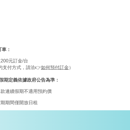
租車推薦、屏東租機車甲租乙還、屏東租機車多少錢、屏東租機車推薦、屏東火車站租機車推薦、屏東共享
汽車、租車、費用、潮州、出租、多少、屏東租機車、屏東租汽車、潮州火車站租機車價格、屏東共享機車、
訂車：
繳200元訂金/台
細的支付方式，請洽👉
如何預付訂金
）
續假期定義依據政府公告為準：
分車款連續假期不適用預約價
續假期期間僅開放日租