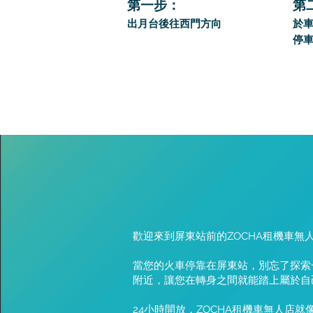
第一步：
第
出月台後往西門方向
於
停
歡迎來到屏東站前的ZOCHA租機車
當您的火車停靠在屏東站，別忘了探索一
附近，讓您在轉身之間就能踏上屬於自
24小時開放，ZOCHA租機車無人