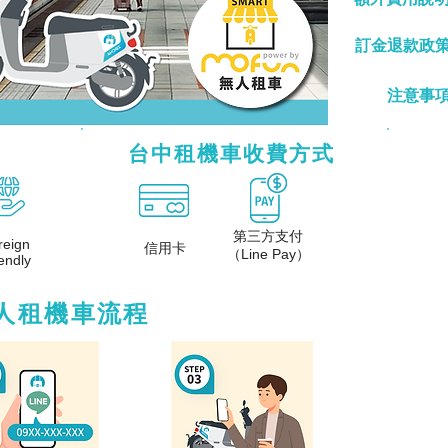
訂金退款政
google地圖
注意事
台中租機車收費方式
第三方支付
reign
信用卡
（Line Pay）
endly
天、多少、台中、租機車、高鐵dcard、推薦、高鐵站、ptt、租車、共享機車、gogoro、irent、費用、松江、一天、多少、台中、租機車、高鐵dcard、推薦、高鐵站、ptt、租
薦、高鐵站、ptt、租車、共享機車、gogoro、irent、費用、松江、一天、多少、
人租機車流程
天、多少、台中、租機車、高鐵dcard、推薦、高鐵站、ptt、租車、共享機車、gogoro、irent、費用、松江、一天、多少、台中、租機車、高鐵dcard、推薦、高鐵站、ptt、租
薦、高鐵站、ptt、租車、共享機車、gogoro、irent、費用、松江、一天、多少、
、台中高鐵租車、台中高鐵租機車費用、台中高鐵站租車dcard、台中高鐵站租機車ptt、台中高鐵租機車dcard、台中共享機車、台中租機車推薦dcard、台中租機車推薦
站租車dcard、台中高鐵站租機車ptt、台中高鐵租機車dcard、台中共享機車、台中租機車推薦dcard、台中租機車推薦ptt、台中高鐵站租機車推薦、台中高鐵 租g
機車dcard、台中共享機車、台中租機車推薦dcard、台中租機車推薦ptt、台中高鐵站租機車推薦、台中高鐵 租gogoro、
、台中高鐵租車、台中高鐵租機車費用、台中高鐵站租車dcard、台中高鐵站租機車ptt、台中高鐵租機車dcard、台中共享機車、台中租機車推薦dcard、台中租機車推薦
站租車dcard、台中高鐵站租機車ptt、台中高鐵租機車dcard、台中共享機車、台中租機車推薦dcard、台中租機車推薦ptt、台中高鐵站租機車推薦、台中高鐵 租g
機車dcard、台中共享機車、台中租機車推薦dcard、台中租機車推薦ptt、台中高鐵站租機車推薦、台中高鐵 租gogoro、
、台中高鐵租車、台中高鐵租機車費用、台中高鐵站租車dcard、台中高鐵站租機車ptt、台中高鐵租機車dcard、台中共享機車、台中租機車推薦dcard、台中租機車推薦
站租車dcard、台中高鐵站租機車ptt、台中高鐵租機車dcard、台中共享機車、台中租機車推薦dcard、台中租機車推薦ptt、台中高鐵站租機車推薦、台中高鐵 租g
租機車dcard、台中共享機車、台中租機車推薦dcard、台中租機車推薦ptt、台中高鐵站租機車推薦、台中高鐵 租gogoro、
450、駕照、折起、九十任、介紹、專案、服務、台中、租機車、高鐵dcard、推薦、高鐵站、ptt、租車、共享機車、gogoro、irent、費用、松江、一天、多少、台
card、台中共享機車、台中租機車推薦dcard、台中租機車推薦ptt、台中高鐵站租機車推薦、台中高鐵 租gogoro、台中、機車、租車、ZOCHA、火車站、租機車、高
松江、一天、多少、台中高鐵租機車、台中高鐵租機車松江、台中高鐵共享機車、台中租機車一天多少、台中高鐵租機車irent、台中高鐵租車、台中高鐵租機車費用、台中高鐵站租車d