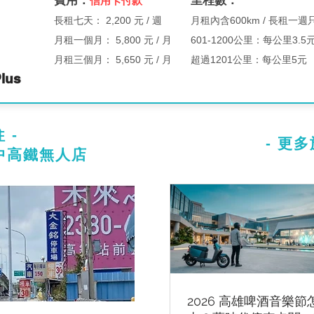
費用
：
里程數：
信用卡
付款
長租七天：
2,200 元 / 週
月租內含600km / 長租一週只
月租一個月： 5,800 元 / 月
601-1200公里：每公里3.5
月租三個月： 5,650 元 / 月
超過1201公里：每公里5元
lus
 -
- 更多
台中高鐵無人店
2026 高雄啤酒音樂節