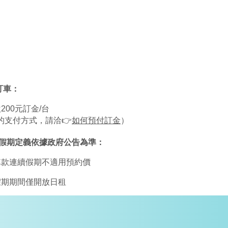
中高鐵租機車、台中高鐵租機車松江、台中高鐵共享機車、台中租機車一天多少、台中高鐵租機車irent、台
鐵、125、550、650、優惠價、原價、當日、還450、駕照、折起、九十任、介紹、專案、服務、台
card、台中高鐵站租機車ptt、台中高鐵租機車dcard、台中共享機車、台中租機車推薦dcard、台
訂車：
繳200元訂金/台
細的支付方式，請洽👉
如何預付訂金
）
續假期定義依據政府公告為準：
分車款連續假期不適用預約價
續假期期間僅開放日租