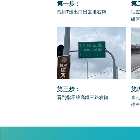
第一步：
第
找到7號出口出去後右轉
往
續
第三步：
第
看到指示牌高鐵三路右轉
直
停