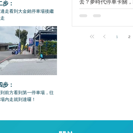
去？夢時代停車卡關，
二步：
車到場順遊全攻略
左邊走看到大金銘停車場後繼
直走
1
2
四步：
走到前方看到第一停車場，往
車場內走就到達囉！