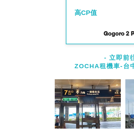
​高CP值
Gogoro 2 P
- ​立即前往
ZOCHA租機車-