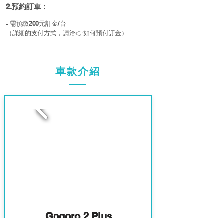
2.預約訂車：
- 需預繳200元訂金/台
​（詳細的支付方式，請洽👉
如何預付訂金
）
車款介紹
1
Gogoro 2 Plus