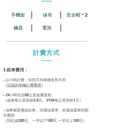
手機架
抹布
安全帽＊2
​鑰匙
​電池
計費方式
1.租車費用：
- 以小時計費，依照不同車種有所不同
（
詳細的車輛計費費用
）
-
24小時包含
60公里免費里程
（超過每公里加收3.5元、
VIVA
每公里加收1元）
- 油車都是滿油出車，須滿油還車，未滿油還車的額
外費用
（到紅線200元、一半以下150元 一半以上100元）