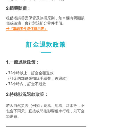
2.損壞賠償：
租借者請善盡保管及無損原則，如車輛有明顯損
傷或破壞，會針對該部分零件求償。
⮕『車輛零件賠償費用表』
訂金退款政策
1.一般退款政策：
- 72小時以上，訂金全額退款
（訂金的部份會扣除手續費，再退款）
- 72小時內，訂金不退款
2.特殊狀況退款政策
：
若因自然災害（例如：颱風、地震、洪水等，不
包含下雨天）直接或間接影響租車行程，則可全
額退費。