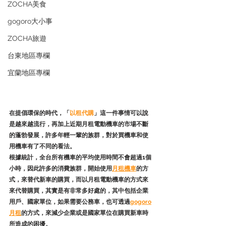
ZOCHA美食
gogoro大小事
ZOCHA旅遊
台東地區專欄
宜蘭地區專欄
在提倡環保的時代，「
以租代購
」這一件事情可以說
是越來越流行，再加上近期月租電動機車的市場不斷
的蓬勃發展，許多年輕一輩的族群，對於買機車和使
用機車有了不同的看法。
根據統計，全台所有機車的平均使用時間不會超過1個
小時，因此許多的消費族群，開始使用
月租機車
的方
式，來替代新車的購買，而以月租電動機車的方式來
來代替購買，其實是有非常多好處的，其中包括企業
用戶、國家單位，如果需要公務車，也可透過
gogoro
月租
的方式，來減少企業或是國家單位在購買新車時
所造成的困擾。