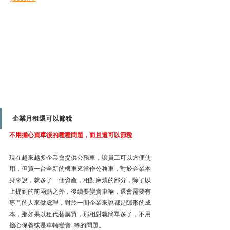
 企業月租還可以節稅
不用擔心買車後的種種問題，而且還可以節稅
現在越來越多企業會提供公務車，讓員工可以方便使
用，但買一台全新的機車來當作公務車，對於企業本
身來說，就多了一個資產，相對麻煩的部分，除了以
上提到的前兩點之外，後續要變賣車輛，還會需要有
專門的人來做處理，對於一間企業來說都是隱形的成
本，那如果以租代替購買，那相對就簡單多了，不用
擔心保養或是車輛變賣...等的問題。