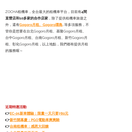
ZOCHA租機車，全台最大的租機車平台，目前有
4間
直營店和10多家的合作店家
，除了提供租機車旅遊之
外，還有
Gogoro月租
、
Gogoro環島
...等多項服務，不
管你是想要在台北Gogoro月租、基隆Gogoro月租、
台中Gogoro月租、台南Gogoro月租、新竹Gogoro月
租、彰化Gogoro月租，以上地點，我們都有提供月租
的服務喔～
近期特惠活動
👉
EC-05新車體驗：限量一天只要780元
👉
新竹開幕慶：PGO電動車爽爽騎
👉
台南租機車：感恩大回饋