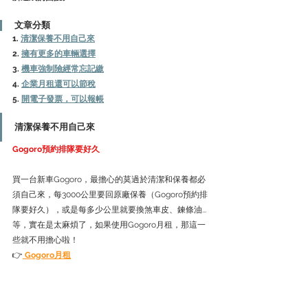
文章分類
1. 
清潔保養不用自己來
2. 
擁有更多的車輛選擇
3. 
機車強制險經常忘記繳
4. 
企業月租還可以節稅
5. 
開電子發票，可以報帳
清潔保養不用自己來
Gogoro預約排隊要好久
買一台新車Gogoro，最擔心的莫過於清潔和保養都必
須自己來，每3000公里要回原廠保養（Gogoro預約排
隊要好久），或是每多少公里就要換煞車皮、鍊條油...
等，實在是太麻煩了，如果使用Gogoro月租，那這一
些就不用擔心啦！
👉
 Gogoro月租