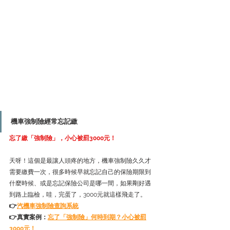
機車強制險經常忘記繳
忘了繳「強制險」，小心被罰3000元！
天呀！這個是最讓人頭疼的地方，機車強制險久久才
需要繳費一次，很多時候早就忘記自己的保險期限到
什麼時候、或是忘記保險公司是哪一間，如果剛好遇
到路上臨檢，哇，完蛋了，3000元就這樣飛走了。
👉
汽機車強制險查詢系統
👉
真實案例：
忘了「強制險」何時到期？小心被罰
3000元！