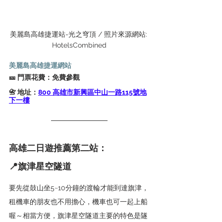
美麗島高雄捷運站-光之穹頂 / 照片來源網站: 
HotelsCombined
美麗島高雄捷運網站
🎫 門票花費：免費參觀
📇 地址：
800 高雄市新興區中山一路115號地
下一樓
高雄二日遊推薦第二站：
📍
旗津星空隧道
要先從鼓山坐5~10分鐘的渡輪才能到達旗津，
租機車的朋友也不用擔心，機車也可一起上船
喔～相當方便，旗津星空隧道主要的特色是隧