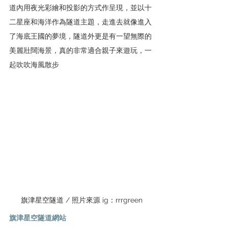
道內用夜光彩繪和投影的方式作呈現，並以十
二星座和海洋作為隧道主題，走進去就像進入
了海底王國的夢境，隧道外更是有一望無際的
美麗壯闊海景，真的非常適合親子來遊玩，一
起吹吹海風散步
旗津星空隧道 / 照片來源 ig：rrrgreen
旗津星空隧道網站