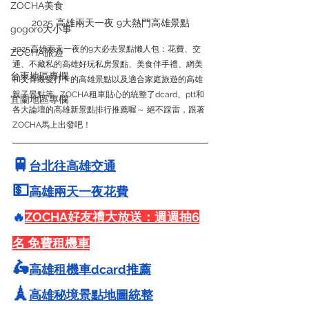
ZOCHA美食
2025 高雄兩天一夜 9大熱門高雄景點
gogoro大小事
2025高雄兩天一夜的9大必去景點懶人包：花費、交
ZOCHA旅遊
通、不藏私的高雄好玩私房景點、美食伴手禮、網美
台東地區專欄
和文青最愛打卡的高雄景點以及適合家庭旅遊的高雄
親子景點等... ZOCHA租車貼心的統整了dcard、ptt和
宜蘭地區專欄
各大論壇的高雄新景點排行推薦喔～ 絕不踩雷，跟著
ZOCHA馬上出發吧！
🚆
台北往高雄交通
💵
高雄兩天一夜花費
🔥
ZOCHA好友禮大放送：週週抽6
名 免費租機車
🛵
高雄租機車dcard推薦
🗼
高雄秘境景點地圖統整