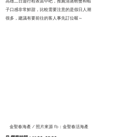
高雄二日遊行程表當中吧，推薦清蒸螃蟹和蝦
子口感非常鮮甜，比較需要注意的是假日人潮
很多，建議有要前往的客人事先訂位喔～
金聖春海產 / 照片來源 fb：金聖春活海產