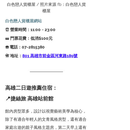
白色戀人貨櫃屋 / 照片來源 fb：白色戀人貨
櫃屋
白色戀人貨櫃屋網站
⏰ 營業時間：11:00 ~ 23:00
🎫 門票花費：低消$100元
☎️ 電話：07-2815380
📇 地址：
801 高雄市前金區河東路189號
高雄二日遊推薦住宿：
📍
捷絲旅 高雄站前館
館內房型眾多，設計以視覺藝術美學為核心，
除了有適合年輕人的文青風格房型，還有適合
家庭出遊的親子風格主題房，第二天早上還有