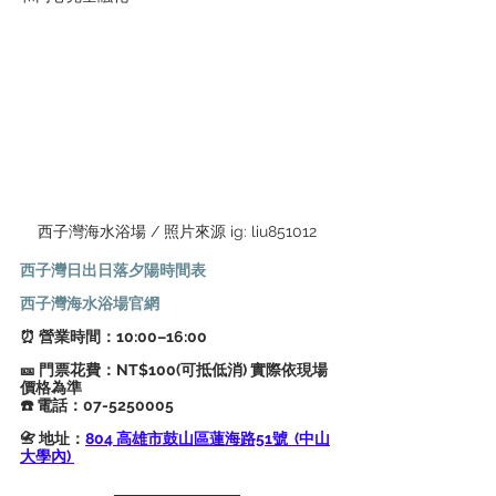
西子灣海水浴場 / 照片來源 ig: liu851012
西子灣日出日落夕陽時間表
西子灣海水浴場官網
⏰ 營業時間：10:00–16:00
🎫 門票花費：NT$100(可抵低消) 實際依現場
價格為準
☎️ 電話：07-5250005
📇 地址：
804 高雄市鼓山區蓮海路51號  (中山
大學內) 