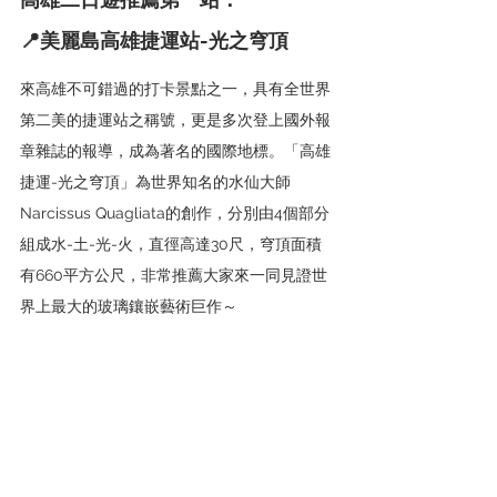
📍
美麗島高雄捷運站-光之穹頂
來高雄不可錯過的打卡景點之一，具有全世界
第二美的捷運站之稱號，更是多次登上國外報
章雜誌的報導，成為著名的國際地標。「高雄
捷運-光之穹頂」為世界知名的水仙大師
Narcissus Quagliata的創作，分別由4個部分
組成水-土-光-火，直徑高達30尺，穹頂面積
有660平方公尺，非常推薦大家來一同見證世
界上最大的玻璃鑲嵌藝術巨作～