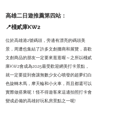
高雄二日遊推薦第四站：
📍
棧貳庫KW2
位於高雄港2號碼頭，旁邊有漂亮的碼頭美
景，周遭也集結了許多文創攤商和展覽，喜歡
文創商品的朋友一定要來逛逛喔～之所以棧貳
庫KW2會成為2025最受歡迎網美打卡景點，
就一定要提到會讓無數少女心噴發的超夢幻白
色旋轉木馬，摩天輪和小火車，而且都還可以
實際做搭乘呢！怪不得遊客來這邊拍照打卡會
變成必備的高雄好玩私房景點之一呢!