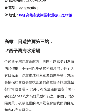
⏰ 營業時間：11:00–20:00
☎️ 電話：07-5713603
📇 地址：
805 高雄市旗津區中洲巷68之22號
高雄二日遊推薦第三站：
📍
西子灣海水浴場
位於西子灣沙灘會館內，園區可以感受到滿滿
的渡假風，不僅可以享受陽光和沙灘，甚至還
有日光浴、沙灘排球和兒童遊戲區等等，無論
是情侶約會或是要找合適的高雄親子旅遊景點
都非常適合喔～ 此外，有來這邊的旅客千萬不
要錯過2025八大高雄景點排行之一的西子灣夕
陽美景，夜幕低垂的海岸景色會使我們的目光
和內心完全融化～