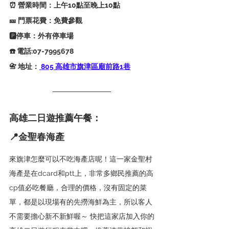
⏰ 營業時間：上午10點至晚上10點
🎫 門票花費：免費參觀
🅿️停車：外有停車場
☎️ 電話:07-7995678
📇 地址：
 805 高雄市旗津區廟前路1巷
高雄二日遊推薦午餐：
📍
金聖春海產
來旗津怎麼可以不吃海產店呢！這一家金聖村
海產是在dcard和ptt上，非常多鄉民推薦的高
cp值必吃餐廳，合理的價格，沒有固定的菜
單，都是以現場有的先撈海鮮為主，所以客人
不需要擔心新不新鮮喔～ 快把這家店加入你的