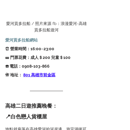
愛河貢多拉船 / 照片來源 fb：浪漫愛河-高雄
貢多拉船遊河
愛河貢多拉船網站
⏰ 營業時間：16:00~23:00
🎫 門票花費：成人＄200 兒童＄100
☎️ 電話：0908-103-866
📇 地址： 
801 高雄市前金區
高雄二日遊推薦晚餐：
📍
白色戀人貨櫃屋
地點就座落在高雄愛河的河岸邊，遊完湖後可