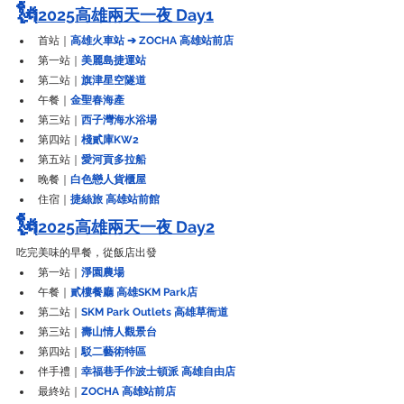
🗽
2025高雄兩天一夜 Day1
首站｜
高雄火車站 ➔ ZOCHA 高雄站前店
第一站｜
美麗島捷運站
第二站｜
旗津星空隧道
午餐｜
金聖春海產
第三站｜
西子灣海水浴場
第四站｜
棧貳庫KW2
第五站｜
愛河貢多拉船
晚餐｜
白色戀人貨櫃屋
住宿｜
捷絲旅 高雄站前館
🗽
2025高雄兩天一夜 Day2
吃完美味的早餐，從飯店出發
第一站｜
淨園農場
午餐｜
貳樓餐廳 高雄SKM Park店
第二站｜
SKM Park Outlets 高雄草衙道
第三站｜
壽山情人觀景台
第四站｜
駁二藝術特區
伴手禮｜
幸福巷手作波士頓派 高雄自由店
最終站｜
ZOCHA 高雄站前店