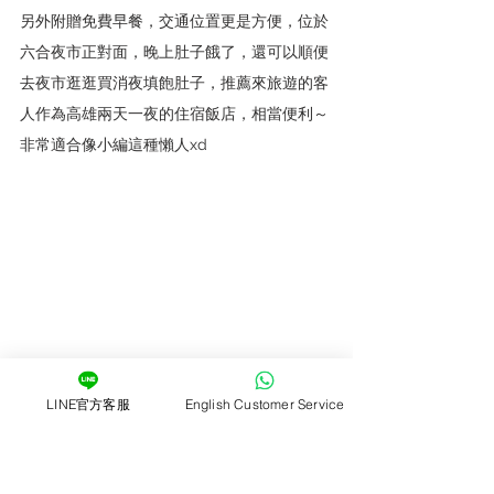
另外附贈免費早餐，交通位置更是方便，位於
六合夜市正對面，晚上肚子餓了，還可以順便
去夜市逛逛買消夜填飽肚子，推薦來旅遊的客
人作為高雄兩天一夜的住宿飯店，相當便利～
非常適合像小編這種懶人xd
LINE官方客服
English Customer Service
捷絲旅 高雄站前館 / 照片來源網站：捷絲旅 
高雄站前店
捷絲旅網站