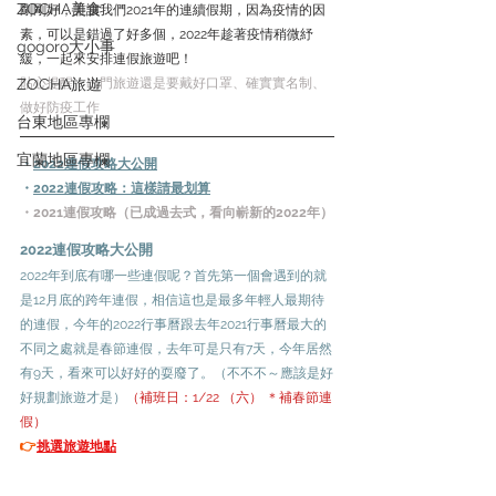
ZOCHA美食
剛剛好，誰讓我們2021年的連續假期，因為疫情的因
素，可以是錯過了好多個，2022年趁著疫情稍微紓
gogoro大小事
緩，一起來安排連假旅遊吧！
ZOCHA旅遊
貼心提醒：出門旅遊還是要戴好口罩、確實實名制、
做好防疫工作
台東地區專欄
宜蘭地區專欄
・
2022連假攻略大公開
・
2022連假攻略：這樣請最划算
・2021連假攻略（已成過去式，看向嶄新的2022年）
2022連假攻略大公開
2022年到底有哪一些連假呢？首先第一個會遇到的就
是12月底的跨年連假，相信這也是最多年輕人最期待
的連假，今年的2022行事曆跟去年2021行事曆最大的
不同之處就是春節連假，去年可是只有7天，今年居然
有9天，看來可以好好的耍廢了。（不不不～應該是好
好規劃旅遊才是）
（補班日：1/22 （六） ＊補春節連
假）
👉
挑選旅遊地點