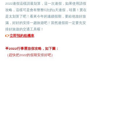
2022連假這樣請最划算，這一次連假，如果使用請假
攻略，這樣可是會有整整6次的9天連假，哇賽！實在
是太划算了吧！看來今年的連續假期，要給他放好放
滿，好好的安排一趟旅遊吧！當然連假前一定要先安
排好旅遊的交通工具喔！
👉
立即預約租機車
🌟2022行事曆放假攻略，如下圖：
（趕快把2022的假期安排好吧）