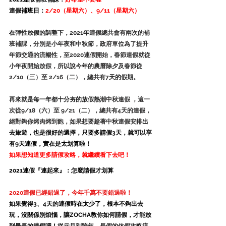
連假補班日：
2/20（星期六）、9/11（星期六）
在
彈性放假的調整下，2021年
連假總共會有兩次的補
班補課，分別是小年夜和中秋節，政府單位為了提升
年節交通的流暢性，至
2020連假開始，春節連假就從
小年夜開始放假，所以說今年的農曆除夕及春節從
2/10（三）至 2/16（二），總共有7
天的假期。
再來就是每一年都十分夯的放假熱
潮
中秋連假 ，這一
次從
9/18（六）至 9/21（二），總共有4天的連假，
絕對夠你烤肉烤到飽，如果想要趁著
中秋連假安排
出
去旅遊，也是很好的選擇，只要多請假3天，就可以享
有9天連假，實在是太划算啦！
如果想知道更多請假攻略，就繼續看下去吧！
2021連假『連起來』：怎麼請假才划算
2020連假已經錯過了，今年千萬不要錯過啦！
如果覺得3、4天的連假時在太少了，根本不夠出去
玩，沒關係別煩惱，讓ZOCHA教你如何請假，才能放