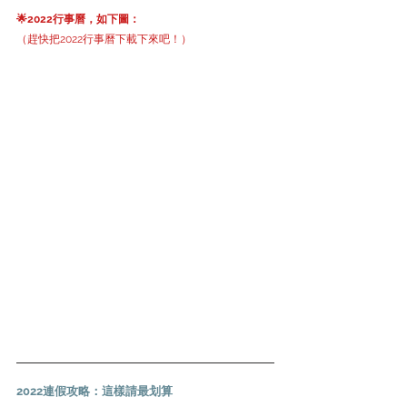
🌟2022行事曆，如下圖：
（趕快把2022行事曆下載下來吧！）
2022連假攻略：這樣請最划算