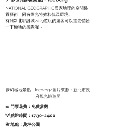
NATIONAL GEOGRAPHIC國家地理的空間裝
置藝術，附有燈光特效和低溫環境。
有到新北耶誕城2023遊玩的遊客可以進去體驗
一下極地的感覺喔～
夢幻極地景點 - Iceberg/圖片來源：新北市政
府觀光旅遊局
🎫 門票花費：免費參觀
💡 點燈時間：17:30~24:00   
📇 地點：萬坪公園