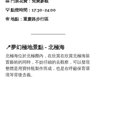
🎫 門票花費：免費參觀
💡 點燈時間：17:30~24:00   
📇 地點：重慶路步行區
📍夢幻極地景點 - 北極海
北極海位於北極圈內，在欣賞在欣賞北極海裝
置藝術的同時，不妨仔細的去觀察，可以發現
整體是用寶特瓶製作而成，也是在呼籲保育環
境等背後含義。