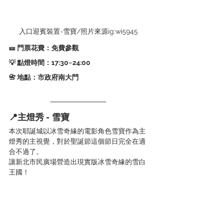
入口迎賓裝置-雪寶/照片來源ig:wi5945
🎫 門票花費：免費參觀
💡 點燈時間：17:30~24:00   
📇 地點：市政府南大門
📍主燈秀 - 雪寶
本次耶誕城以冰雪奇緣的電影角色雪寶作為主
燈秀的主視覺，對於聖誕節這個節日完全在適
合不過了。
讓新北市民廣場營造出現實版冰雪奇緣的雪白
王國！