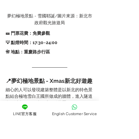
夢幻極地景點 - 雪國耶誕/圖片來源：新北市
政府觀光旅遊局
🎫 門票花費：免費參觀
💡 點燈時間：17:30~24:00   
📇 地點：重慶路步行區
📍夢幻極地景點 - Xmas新北好遊趣
細心的人可以發現建築整體是以新北的特色景
點結合極地雪白王國所做成的牆體，進入隧道
內可以去玩一下沈浸式互動裝置。
想感受下雪感覺的人，可以在晚上7~9的每個
LINE官方客服
English Customer Service
整點板橋耶誕城Xmas體驗偽下雪喔～