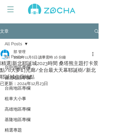
文章
All Posts
部 管理
All Posts
2022年11月6日
讀畢需時 16 分鐘
[精選]新北耶誕城2023時間 桑塔熊主題打卡景
台中地區專欄
點/8大夢幻光廊/全台最大天幕耶誕樹/新北
耶誕城住宿地點
台北地區專欄
已更新：
2024年12月23日
台南地區專欄
租車大小事
高雄地區專欄
基隆地區專欄
精選專題