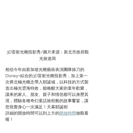
3D雷射光雕投影秀/圖片來源：新北市政府觀
光旅遊局
相信今年由新加坡光雕藝術表演團隊操刀的
Disney+結合的3D雷射光雕投影秀，加上第一
次將北極光概念帶入耶誕城，以科技的方式製
造出極光雲海特效，能喚醒大家的童年歡樂，
讓來的家人、朋友、親子和情侶都可以身歷其
境，體驗各種奇幻童話旅程般的故事饗宴，讓
您視覺身心一次滿足！天幕耶誕樹
詳細的開放時間可以到上方的
開放時間
做觀看
喔！