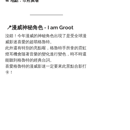
📇 地點：市府廣場
 📍漫威神秘角色 - I am Groot
沒錯！今年漫威的神秘角色出現了是受全球漫
威影迷喜愛的超萌格魯特。
此外還有特別的亮點喔，格魯特手所拿的霓虹
燈耳機會隨著音樂的變化進行變色，時不時還
能聽到格魯特的經典台詞。
喜愛格魯特的漫威影迷一定要來此景點合影打
卡！