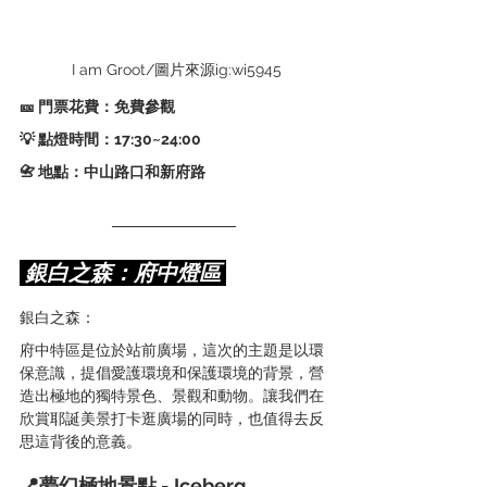
 I am Groot/圖片來源ig:wi5945
🎫 門票花費：免費參觀
💡 點燈時間：17:30~24:00   
📇 地點：中山路口和新府路
 銀白之森：府中燈區 
銀白之森：
府中特區是位於站前廣場，這次的主題是以環
保意識，提倡愛護環境和保護環境的背景，營
造出極地的獨特景色、景觀和動物。讓我們在
欣賞耶誕美景打卡逛廣場的同時，也值得去反
思這背後的意義。
📍夢幻極地景點 - Iceberg