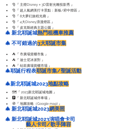
🎅『 主燈Disney＋3D雷射光雕投影秀 』 
🎅『 超人氣網美打卡景點：新板/府中燈區 』
🎅『 8大夢幻旅程光廊 』
🎅『 4大Disney浪漫燈區 』
🎅『 皮克斯經典主題公園 』
🎄 新北耶誕城
熱門租機車推薦
🎄 不可錯過的
3大耶誕市集
⛺️『 市廣場貨櫃市集 』
⛺️『 迪士尼冰派對 』
⛺️『 站前廣場貨櫃市場 』
🎄
耶誕行程表
耶誕市集/聖誕活動
🎄
新北耶誕城2023
地點攻略
🗺️『 2023新北耶誕城地圖 』
🅿️『 新北耶誕城停車場 』
🧭『 地圖攻略（Google map) 』
🎄 新北耶誕城2023
網美照
🎄 新北
耶誕城2023演唱會卡司          
藝人卡司/歌手陣容