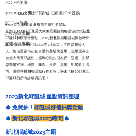
ZOCHA美食
gogoro大小事
2023 新北耶誕城 IG絕美打卡景點
ZOCHA旅遊
2023 新北耶誕城 桑塔熊主題打卡景點
又到了2023時間最受大家萬眾矚目的耶誕節2023新北
台東地區專欄
耶誕城和演唱會活動，2023新北歡樂耶誕城開放時間
宜蘭地區專欄
是11/17登場一直到2024年1月結束，主題是無論大
人、情侶還是小孩都喜愛的桑塔熊登場，現場還有全
台最大天幕耶誕樹，感到心動的朋友們，這邊一次幫
您準備官網、地點、商圈、景點、廣場、明星歌手卡
司、電視轉播和耶誕城行程表等，快來了解2023新北
耶誕城的所有詳細資訊吧！
2023新北耶誕城 重點資訊整理
🎄 免費抽！
耶誕城好禮抽獎活動
🎄
 新北耶誕城2023時間
🎄        
新北耶誕城2023主題