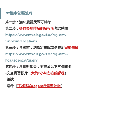
考機車駕照流程
第一步：滿18歲當天即可報考
第二步：
提前去監理站網站報名
考試時間
https://www.mvdis.gov.tw/m3-emv-
trn/exm/locations
第三步：考試前，到指定醫院或是整所
完成體檢
https://www.mvdis.gov.tw/m3-emv-
hca/agency/query
第四步：考駕照當天，要完成以下三個關卡
-安全講習影片（
大約2小時左右的課程
）
-筆試
-路考（
可以試試gogoro考駕照神器
）