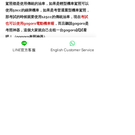
駕照都是使用傳統的油車，如果是輕型機車駕照可以
使用50cc的綠牌機車，如果是考普通重型機車駕照，
那考試的時候就要使用125cc的傳統油車，現在
考試
也可以使用gogoro電動機車喔
，而且聽說gogoro是
考照神器，這個大家就自己去租一台gogoro試試看
吧！（gogoro考照神器）
LINE官方客服
English Customer Service
2.gogoro電動機車需要機車駕照嗎？
很多人會誤以為gogoro是免駕照的電動自行車，其實
gogoro要上路之前也是要先掛牌的喔，目前有分成
50cc輕型機車的綠牌、以及125cc的普通重型機車的
白牌，所以如果出外旅遊，想要租機車或是租gogoro
時，要
記得準備好身分證和相對應的機車駕照
，要不
然店家是無法讓客人做租借的喔。
◎預約gogoro考照神器
◎騎
gogoro考駕照過了還有100元騎乘金