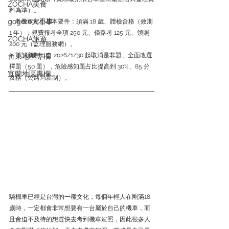
ZOCHA美食
料為準）。
gogoro大小事
3. 考機車駕照基本要件：須滿 18 歲、體檢合格（效期 
1 年）；規費報考全項 250 元、僅路考 125 元、領照 
ZOCHA旅遊
200 元（監理服務網）。
4. 筆試新制：自 2026/1/30 起取消是非題、全面改選
台東地區專欄
擇題（50 題），危險感知題占比提高到 30%、85 分
宜蘭地區專欄
及格（公路局新制）。
騎機車已經是台灣的一種文化，每個年輕人在剛滿18
歲時，一定都會非常想要有一台屬於自己的機車，而
且會迫不及待的想趕快去考到機車駕照，因此很多人