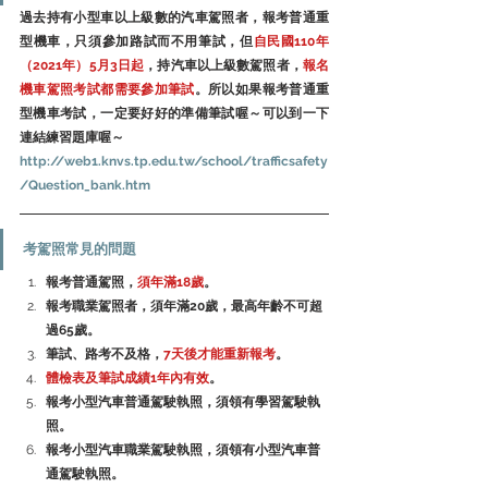
過去持有小型車以上級數的汽車駕照者，報考普通重
型機車，只須參加路試而不用筆試，但
自民國110年
（2021年）5月3日起
，持汽車以上級數駕照者，
報名
機車駕照考試都需要參加筆試
。所以如果報考普通重
型機車考試，一定要好好的準備筆試喔～可以到一下
連結練習題庫喔～
http://web1.knvs.tp.edu.tw/school/trafficsafety
/Question_bank.htm
考駕照常見的問題
報考普通駕照，
須年滿18歲
。
報考職業駕照者，須年滿20歲，最高年齡不可超
過65歲。
筆試、路考不及格，
7天後才能重新報考
。
體檢表及筆試成績1年內有效
。
報考小型汽車普通駕駛執照，須領有學習駕駛執
照。
報考小型汽車職業駕駛執照，須領有小型汽車普
通駕駛執照。