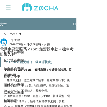
文章
All Posts
部 管理
All Posts
2021年8月21日
讀畢需時 4 分鐘
電動車要駕照嗎？2026免駕照車款＋機車考
台中地區專欄
照懶人包
台北地區專欄
📌 2026 最新更新（一級來源核實）
台南地區專欄
更新日：2026-06-28｜資料來源：交通部公路局、監
理服務網
租車大小事
1. 免機車駕照：微型電動二輪車（原電動自行車）免
高雄地區專欄
駕照，但須年滿 14 歲、強制掛牌、投保強制險、限
速 25km/h、不得載人、戴安全帽。
基隆地區專欄
2. 須機車駕照：綠牌（輕型）／白牌（普通重型）電
精選專題
動機車屬「機車」，須考取對應機車駕照；多數 
Gogoro 屬此類（實際級別依各車型出廠規格與監理資