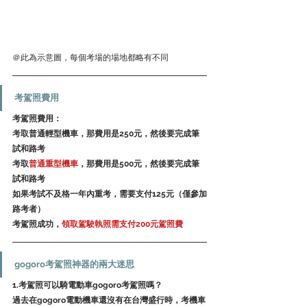
＠此為示意圖，每個考場的場地都略有不同
考駕照費用
考駕照費用：
考取
普通輕型機車，那費用是250元，然後要完成筆
試和路考
考取
普通重型機車
，那費用是500元，然後要完成筆
試和路考
如果考試不及格一年內重考，需要支付125元（僅參加
路考者）
考駕照成功，
領取駕駛執照需支付200元駕照費
gogoro考駕照神器的兩大迷思
1.考駕照可以騎電動車gogoro考駕照嗎？
過去在gogoro電動機車還沒有在台灣盛行時，考機車