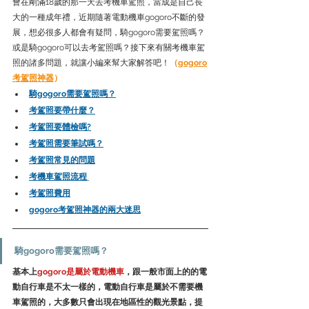
會在剛滿18歲的那一天去考機車駕照，當成是自己長
大的一種成年禮，近期隨著電動機車gogoro不斷的發
展，想必很多人都會有疑問，騎gogoro需要駕照嗎？
或是騎gogoro可以去考駕照嗎？接下來有關考機車駕
照的諸多問題，就讓小編來幫大家解答吧！
（
gogoro
考駕照神器
）
騎gogoro需要駕照嗎？
考駕照要帶什麼？
考駕照要體檢嗎?
考駕照需要筆試嗎？
考駕照常見的問題
考機車駕照流程
考駕照費用
gogoro考駕照神器的兩大迷思
騎gogoro需要駕照嗎？
基本上
gogoro是屬於電動機車
，跟一般市面上的的電
動自行車是不太一樣的，電動自行車是屬於不需要機
車駕照的，大多數只會出現在地區性的觀光景點，提