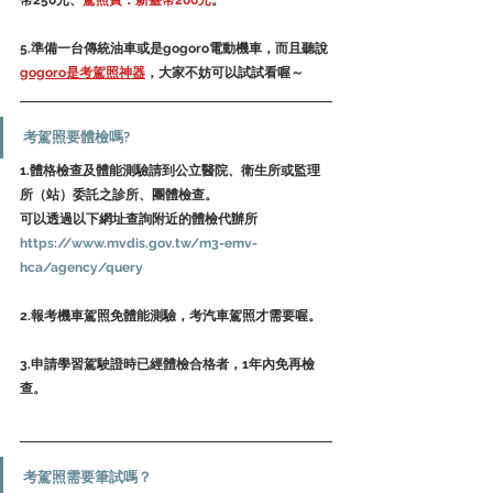
5.準備一台傳統油車或是gogoro電動機車，而且聽說
gogoro是考駕照神器
，大家不妨可以試試看喔～
考駕照要體檢嗎?
1.體格檢查及體能測驗請到公立醫院、衛生所或監理
所（站）委託之診所、團體檢查。
可以透過以下網址查詢附近的體檢代辦所
https://www.mvdis.gov.tw/m3-emv-
hca/agency/query
2.報考機車駕照免體能測驗，考汽車駕照才需要喔。
3.申請學習駕駛證時已經體檢合格者，1年內免再檢
查。
考駕照需要筆試嗎？