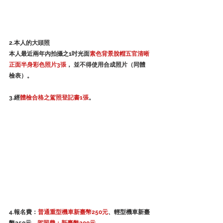
2.本人的大頭照
本人最近兩年內拍攝之1吋光面
素色背景脫帽五官清晰
正面半身彩色照片3張
， 並不得使用合成照片（同體
檢表）。
3.經
體檢合格之駕照登記書1張
。
4.報名費：
普通重型機車新臺幣250元
、輕型機車新臺
幣250元、
駕照費：新臺幣200元
。