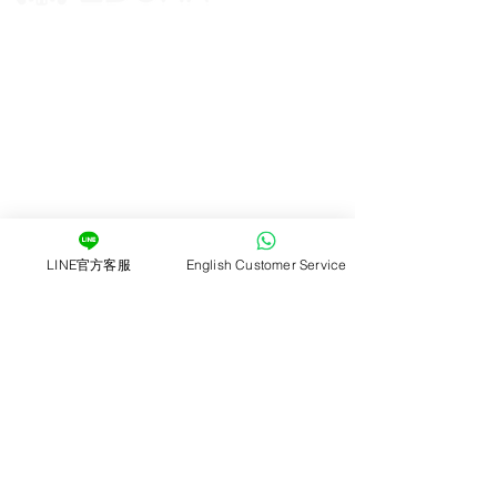
版權所有 © 2025 摩拓旅程股份有限公司
​統編：83764381
地址：台北市萬華區漢口街二段74巷4號1樓
客服信箱：
cs@zocha.com.tw
​營業時間：09:00~18:00
​客服電話：
02-7713-6860
ZOCHA租機車
租車百寶箱
關於我們
​gogoro換電站
加盟招募
車輛故障排除
LINE官方客服
English Customer Service
離島創業
​車禍事故處理
​學生 / 校園活動贊助
​客戶指南
服務內容
價格試算
機車日租
註冊/登入
機車長租
預約租車
環島方案
門店資訊
24hr轉乘騎