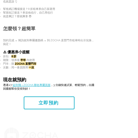
也就是說 👇
幫爸媽訂機場接送？8 折租車券自己留著用
幫朋友訂接送？券送他也行，自己用也行
就是爽訂？那就爽拿 😎
怎麼領？超簡單
預約完成 → 簡訊收到專屬優惠碼 → 到 ZOCHA 直營門市租車時出示兌換，
搞定！
⚠️ 優惠券小提醒
折扣：
8 折
期限：領券後
半年
內使用
門市：限
ZOCHA 直營門市
次數：同一會員限用
一次
現在就預約
透過 👉
走到飛 × ZOCHA 聯名專屬頁面
，3 分鐘快速試算、輕鬆預約，出國
回國都幫你安排到好！
立即預約