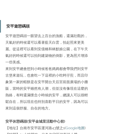
安平遊憩碼頭
安平遊憩碼頭一眼望去上百台的漁船，還滿壯觀的，
天氣好的時候還可以看著藍天白雲，拍起照來更美
麗。從這裡可以看到安億橋和林默娘公園，在下午天
氣好的時候還可以拍到建築物的倒影，更為照片增添
一些美感。
來到安平總會想到小時候爸爸媽媽都會帶我們到安平
古堡來遊玩，也會吃一下這裡的小吃蚵仔煎，而且印
象第一家的蝦餅是在安平開台天后宮前面廣場的小攤
販，當時的安平雖然有人潮，但並沒有像現在這麼的
熱絡，有時還滿懷念小時候的安平，總讓人可以很輕
鬆自在，所以現在也特別喜歡平日的安平，因為可以
來到這個舒服、自在的地方。
安平休憩碼頭(安平金城里活動中心前)
【地址】台南市安平區運河路43號之1(
Google地圖
)