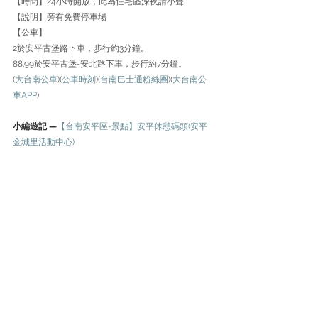
【時間】24小時開放，此為住宅區深夜請小聲
【說明】旁有免費停車場
【公車】
2於安平古堡路下車，步行約3分鐘。
88.99於安平古堡-安北路下車，步行約7分鐘。
(
大台南公車
)(
公車時刻
)(
台南巴士通粉絲團
)(
大台南公
車APP
)
小編遊記 —
【台南安平區-景點】安平休憩碼頭(安平
金城里活動中心)