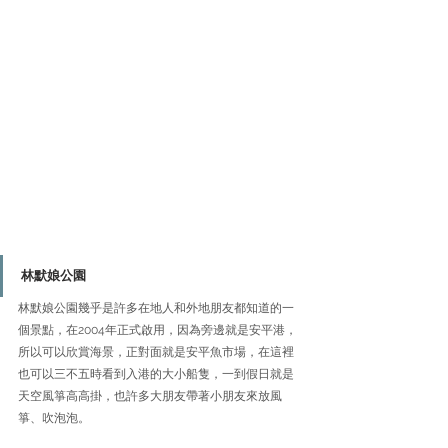
林默娘公園
林默娘公園幾乎是許多在地人和外地朋友都知道的一
個景點，在2004年正式啟用，因為旁邊就是安平港，
所以可以欣賞海景，正對面就是安平魚市場，在這裡
也可以三不五時看到入港的大小船隻，一到假日就是
天空風箏高高掛，也許多大朋友帶著小朋友來放風
箏、吹泡泡。