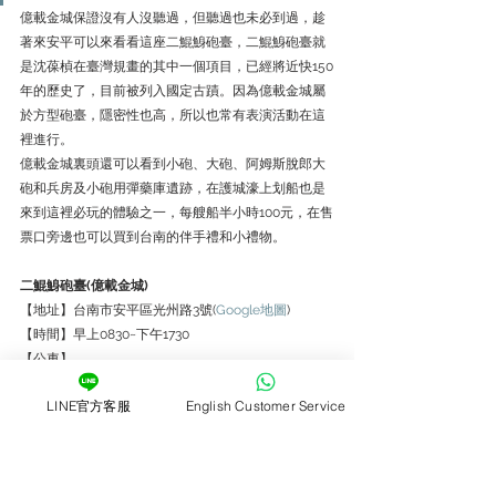
億載金城保證沒有人沒聽過，但聽過也未必到過，趁
著來安平可以來看看這座二鯤鯓砲臺，二鯤鯓砲臺就
是沈葆楨在臺灣規畫的其中一個項目，已經將近快150
年的歷史了，目前被列入國定古蹟。因為億載金城屬
於方型砲臺，隱密性也高，所以也常有表演活動在這
裡進行。
億載金城裏頭還可以看到小砲、大砲、阿姆斯脫郎大
砲和兵房及小砲用彈藥庫遺跡，在護城濠上划船也是
來到這裡必玩的體驗之一，每艘船半小時100元，在售
票口旁邊也可以買到台南的伴手禮和小禮物。
二鯤鯓砲臺(億載金城)
【地址】台南市安平區光州路3號(
Google地圖
)
【時間】早上0830~下午1730
【公車】
14.19.88於億載金城下車，步行約2~5分鐘
LINE官方客服
English Customer Service
(
大台南公車
)(
動態資訊
)(
路線
)(
時刻
)(
票價
)(
臺南巴士通
粉絲團
)(
大台南公車APP
)
(詳情請依相關單位公告為準)
【Tbike】