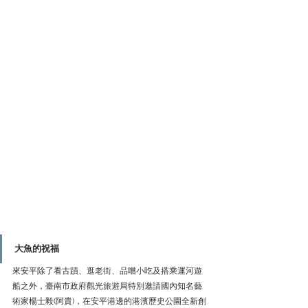
大魚的祝福
來安平除了看古蹟、逛老街、品嚐小吃及搭乘運河遊
船之外，臺南市政府觀光旅遊局特別邀請國內知名藝
術家楊士毅(阿貴)，在安平港邊的港濱歷史公園全新創