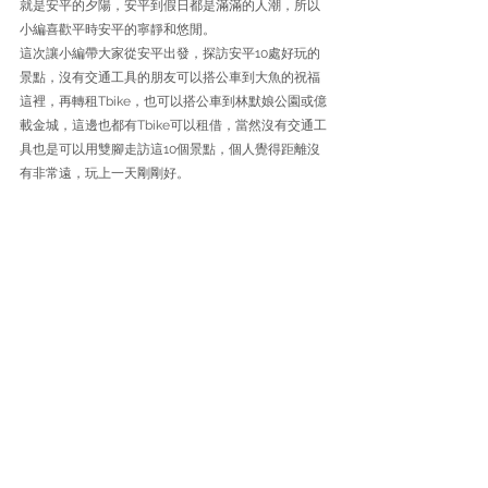
就是安平的夕陽，安平到假日都是滿滿的人潮，所以
小編喜歡平時安平的寧靜和悠閒。
這次讓小編帶大家從安平出發，探訪安平10處好玩的
景點，沒有交通工具的朋友可以搭公車到大魚的祝福
這裡，再轉租Tbike，也可以搭公車到林默娘公園或億
載金城，這邊也都有Tbike可以租借，當然沒有交通工
具也是可以用雙腳走訪這10個景點，個人覺得距離沒
有非常遠，玩上一天剛剛好。