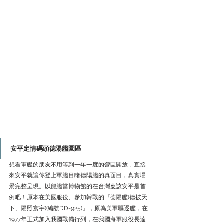
安平定情碼頭德陽艦園區
想看軍艦的朋友不用等到一年一度的營區開放，直接
來安平就讓你登上軍艦目睹德陽艦的真面目，真實場
景完整呈現。以船艦當博物館的在台灣應該安平是首
例吧！原本在美國服役、參加韓戰的『德陽艦(德披天
下、陽照寰宇)(編號DD-925)』，原為美軍驅逐艦，在
1977年正式加入我國戰備行列，在我國海軍服役長達