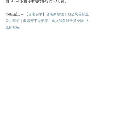
由T-Bike 安億停車場站步行約1~3分鐘。
小編遊記 — 
【台南安平】台南新地標｜23公尺長鯨魚
公共藝術｜欣賞安平港美景｜進入鯨魚肚子賞夕陽~大
魚的祝福