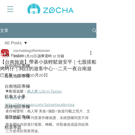
文章
All Posts
zochablog.lifeintainan
All Posts
2020年1月21日
讀畢需時 12 分鐘
【台南旅遊】帶著小孩輕鬆遊安平｜七股搭船
台中地區專欄
烤蚵仔｜純白的遊客中心~~二天一夜台南遊
已更新：
2022年10月20日
台北地區專欄
台南地區專欄
🌟歡迎追蹤：
南人幫-Life in Tainan
租車大小事
👉圖文來源：
http://lifeintainan.com/tainantwodaytour
高雄地區專欄
著作權聲明：南人幫 美食/攝影/旅遊刊載之照片、文
基隆地區專欄
字、影像、影片均受著作權保護，未經授權同意不得
將本網站內容進行複製、轉載、存取修改或提供給第
精選專題
三方使用於商業用途。