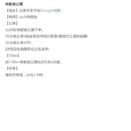
林默娘公園
【地址】台南市安平區(
Google地圖
)
【時間】24小時開放
【公車】
19.88於林默娘公園下車。
(
大台南公車
)(
路線查詢
)(
時刻
)(
票價
)(
臺南巴士通粉絲團
)
(
大台南公車APP
)
(詳情請依相關單位公告為準)
【Tbike】
由T-Bike 林默娘公園站步行約1分鐘。
【停車】
備有停車場，20元/小時。