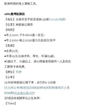
航海時期的海上運輸工具。
1661臺灣船園區
【地址】台南市安平區安億路139號(
Google地圖
)
【位置】林默娘公園旁
【時間】
●早上1000~下午1800(週一至五)
●早上1000~晚上2030(週六日及假日)安平
【票價】
●全票50元。
●半票25元(台南市民、學生、年滿65歲)。
●6歲以下、70歲以上、身心障礙者與隨同一人及持志
工榮譽卡者免費。
【網址】
官網
【公車】
19.88於林默娘公園下車，步行約2~5分鐘
(
大台南公車
)(
動態資訊
)(
路線
)(
時刻
)(
票價
)(
臺南巴士通
粉絲團
)(
大台南公車APP
)
(詳情請依相關單位公告為準)
【Tbike】