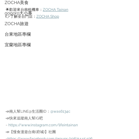
ZOCHA美食
🌟
歡迎來台南租機車：
ZOCHA Tainan
gogoro大小事
👉了解全台門店：
ZOCHA Shop
ZOCHA旅遊
台東地區專欄
宜蘭地區專欄
📣南人幫LINE@生活圈ID：
@was6134c
📣快來追蹤南人幫IG吧 
~ 
https://www.instagram.com/lifeintainan
📣【慢食漫遊台南(府城)】社團
~
https://www.facebook.com/groups/19631445406