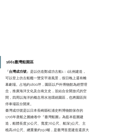
1661臺灣船園區
『
台灣成功號
』是以仿造鄭成功古船1：1比例建造，
可以登上仿古船艦一覽安平港風景，假日晚上還有帷
幕劇場。占地約1800坪，園區以戶外博物館為經營理
念，推廣海洋文化及台南文史，並結合全開放式的空
間，四周以海洋的概念用水池環繞園區，也將園區與
停車場區分開來。
臺灣成功號是以日本長崎縣松浦史料博物館保存的
1706年唐船之圖繪卷中『臺灣船圖』為藍本藍圖建
造，船體長度30公尺、寬度7.6公尺、船深3公尺、主
桅高28公尺、總重量約150噸，是臺灣首度建造還原大