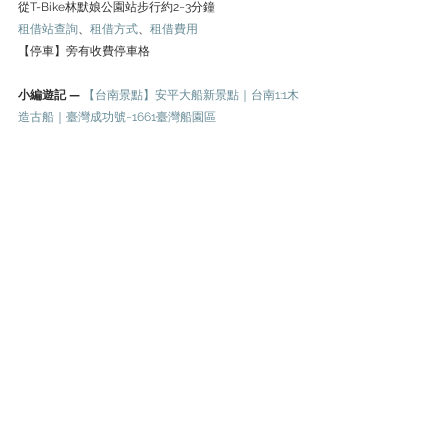
從T-Bike林默娘公園站步行約2~3分鐘
租借站查詢
、
租借方式
、
租借費用
【停車】旁有收費停車格
小編遊記 —
【台南景點】安平大船新景點｜台南1:1木
造古船｜臺灣成功號~1661臺灣船園區