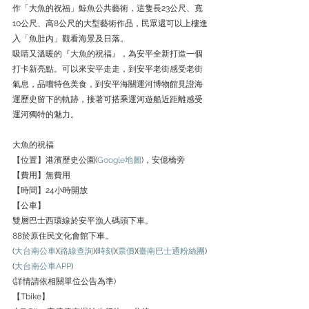
作「大魚的祝福」鯨魚公共藝術，這隻長23公尺、寬
10公尺、高8公尺的大型藝術作品，民眾還可以上樓進
入「魚肚內」觀看海景及日落。
吸睛又溫暖的『大魚的祝福』，為安平全新打造一個
打卡新亮點。可以來安平走走，到安平老街感受老街
氣息，品嚐特色美食，到安平海關運河博物館見證海
運歷史留下的軌跡，接著可搭乘運河遊船近距離感受
運河獨特的魅力。
大魚的祝福
【位置】港濱歷史公園(
Google地圖
)，安億橋旁
【費用】無費用
【時間】24小時開放
【公車】
雙層巴士西環線於安平漁人碼頭下車。
88於原住民文化會館下車。
(
大台南公車
)(
路線查詢
)(
時刻
)(
票價
)(
臺南巴士通粉絲團
)
(
大台南公車APP
)
(詳情請依相關單位公告為準)
【Tbike】