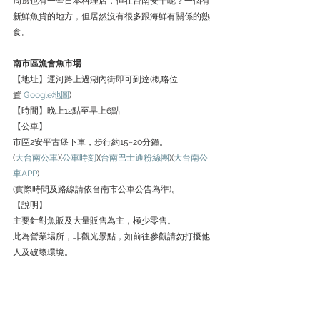
周邊也有一些日本料理店，但在台南安平呢？一個有
新鮮魚貨的地方，但居然沒有很多跟海鮮有關係的熟
食。
南市區漁會魚市場 
【地址】運河路上過湖內街即可到達(概略位
置 
Google地圖
)
【時間】晚上12點至早上6點
【公車】
市區2安平古堡下車，步行約15~20分鐘。
(
大台南公車
)(
公車時刻
)(
台南巴士通粉絲團
)(
大台南公
車APP
)
(實際時間及路線請依台南市公車公告為準)。
【說明】
主要針對魚販及大量販售為主，極少零售。
此為營業場所，非觀光景點，如前往參觀請勿打擾他
人及破壞環境。