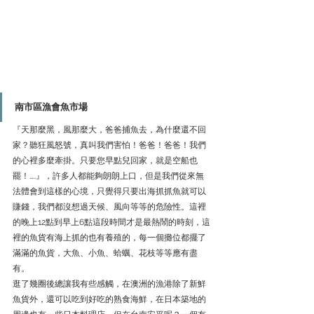
南市區漁會魚市場
『天那麼黑，風那麼大，爸爸捕魚去，為什麼還不回
家？聽狂風怒號，真叫我們害怕！爸爸！爸爸！我們
的心裡多麼牽掛。只要您早點兒回家，就是空船也
罷！…..』，許多人都能夠朗朗上口，但是我們從來無
法體會到這樣的心境，只覺得只要出海抓抓魚就可以
賺錢，我們都沒想過天候、風向等等的危險性。這裡
的晚上12點到早上6點這段時間才是最熱鬧的時刻，這
裡的魚貨有海上抓的也有養殖的，每一個攤位都擺了
滿滿的魚貨，大魚、小魚、蛤蠣、花枝等等應有盡
有。
逛了幾圈後總讓我有些感觸，在澳洲的漁港除了新鮮
魚貨外，還可以吃到好吃的熟食海鮮，在日本築地的