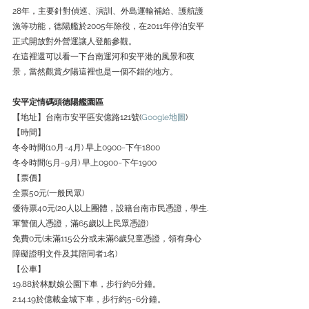
28年，主要針對偵巡、演訓、外島運輸補給、護航護
漁等功能，德陽艦於2005年除役，在2011年停泊安平
正式開放對外營運讓人登船參觀。
在這裡還可以看一下台南運河和安平港的風景和夜
景，當然觀賞夕陽這裡也是一個不錯的地方。
安平定情碼頭德陽艦園區
【地址】台南市安平區安億路121號(
Google地圖
)
【時間】
冬令時間(10月~4月) 早上0900~下午1800
冬令時間(5月~9月) 早上0900~下午1900
【票價】
全票50元(一般民眾)
優待票40元(20人以上團體，設籍台南市民憑證，學生.
軍警個人憑證，滿65歲以上民眾憑證)
免費0元(未滿115公分或未滿6歲兒童憑證，領有身心
障礙證明文件及其陪同者1名)
【公車】
19.88於林默娘公園下車，步行約6分鐘。
2.14.19於億載金城下車，步行約5~6分鐘。