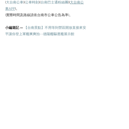
(
大台南公車
)(
公車時刻
)(
台南巴士通粉絲團
)(
大台南公
車APP
)。
(實際時間及路線請依台南市公車公告為準)。
小編遊記 —
【台南景點】不用等到營區開放直接來安
平讓你登上軍艦爽爽拍~~德陽艦驅逐艦展示館